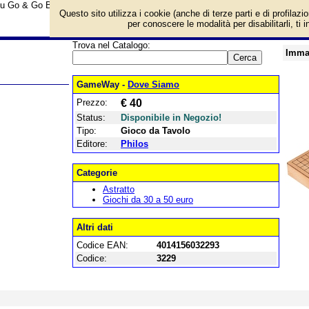
su Go & Go Bang, wooden box e prezzo di vendita. Prodotto da Philos
Questo sito utilizza i cookie (anche di terze parti e di profilazi
per conoscere le modalità per disabilitarli, ti 
Trova nel Catalogo:
Imma
GameWay -
Dove Siamo
Prezzo:
€ 40
Status:
Disponibile in Negozio!
Tipo:
Gioco da Tavolo
Editore:
Philos
Categorie
Astratto
Giochi da 30 a 50 euro
Altri dati
Codice EAN:
4014156032293
Codice:
3229