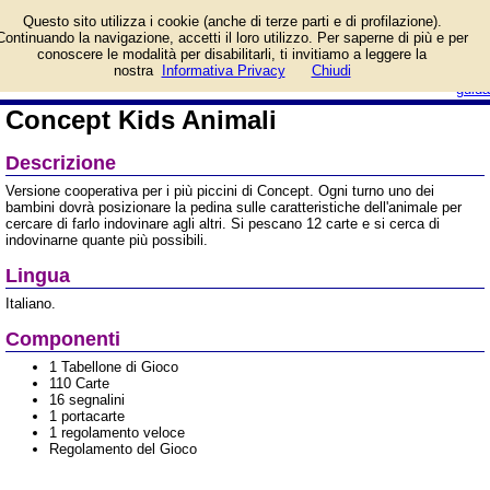
Informazioni su Concept
Questo sito utilizza i cookie (anche di terze parti e di profilazione).
Kids Animali e prezzo di
Continuando la navigazione, accetti il loro utilizzo. Per saperne di più e per
vendita. Prodotto da
conoscere le modalità per disabilitarli, ti invitiamo a leggere la
Asmodee Italia
login/registrati
nostra
Informativa Privacy
Chiudi
guida
Concept Kids Animali
Descrizione
Versione cooperativa per i più piccini di Concept. Ogni turno uno dei
bambini dovrà posizionare la pedina sulle caratteristiche dell'animale per
cercare di farlo indovinare agli altri. Si pescano 12 carte e si cerca di
indovinarne quante più possibili.
Lingua
Italiano.
Componenti
1 Tabellone di Gioco
110 Carte
16 segnalini
1 portacarte
1 regolamento veloce
Regolamento del Gioco