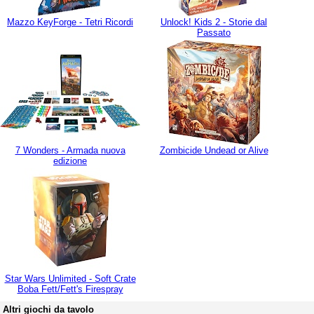
Mazzo KeyForge - Tetri Ricordi
Unlock! Kids 2 - Storie dal
Passato
7 Wonders - Armada nuova
Zombicide Undead or Alive
edizione
Star Wars Unlimited - Soft Crate
Boba Fett/Fett's Firespray
Altri giochi da tavolo