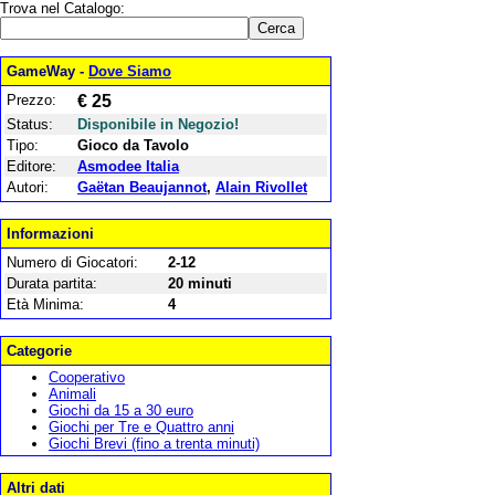
Trova nel Catalogo:
GameWay -
Dove Siamo
Prezzo:
€ 25
Status:
Disponibile in Negozio!
Tipo:
Gioco da Tavolo
Editore:
Asmodee Italia
Autori:
Gaëtan Beaujannot
,
Alain Rivollet
Informazioni
Numero di Giocatori:
2-12
Durata partita:
20 minuti
Età Minima:
4
Categorie
Cooperativo
Animali
Giochi da 15 a 30 euro
Giochi per Tre e Quattro anni
Giochi Brevi (fino a trenta minuti)
Altri dati