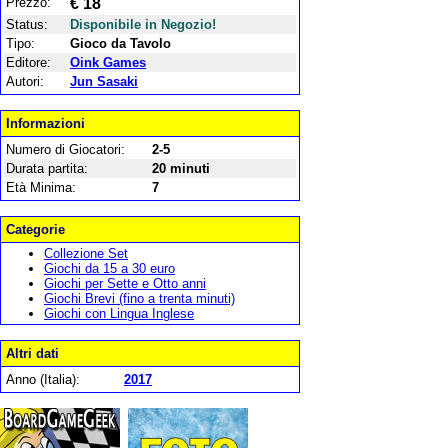
Prezzo:
€ 18
Status:
Disponibile in Negozio!
Tipo:
Gioco da Tavolo
Editore:
Oink Games
Autori:
Jun Sasaki
Informazioni
Numero di Giocatori:
2-5
Durata partita:
20 minuti
Età Minima:
7
Categorie
Collezione Set
Giochi da 15 a 30 euro
Giochi per Sette e Otto anni
Giochi Brevi (fino a trenta minuti)
Giochi con Lingua Inglese
Altri dati
Anno (Italia):
2017