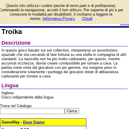
Informazioni su Troika e
Questo sito utilizza i cookie (anche di terze parti e di profilazione).
prezzo di vendita.
Continuando la navigazione, accetti il loro utilizzo. Per saperne di più e per
Prodotto da Oink Games
conoscere le modalità per disabilitarli, ti invitiamo a leggere la
login/registrati
nostra
Informativa Privacy
Chiudi
guida
Troika
Descrizione
In questo gioco basato sul set collection, interpreterai un avventuriero
spaziale che sta cercando di fare fortuna su una stella in compagnia di altri
viandanti. La navicella non ha più molto carburante, per questo, mentre
accumuli ricchezze, dovrai creare combustibile per tornare a casa. La
partita viene vinta dal giocatore con più gemme, ma vengono presi in
considerazione solamente i punteggi dei giocatori dotati di abbastanza
carburante per tornare a casa.
Lingua
Inglese.
Gioco indipendente dalla lingua.
Trova nel Catalogo:
GameWay -
Dove Siamo