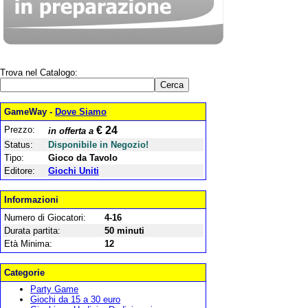
Trova nel Catalogo:
GameWay -
Dove Siamo
Prezzo:
€ 24
in offerta a
Status:
Disponibile in Negozio!
Tipo:
Gioco da Tavolo
Editore:
Giochi Uniti
Informazioni
Numero di Giocatori:
4-16
Durata partita:
50 minuti
Età Minima:
12
Categorie
Party Game
Giochi da 15 a 30 euro