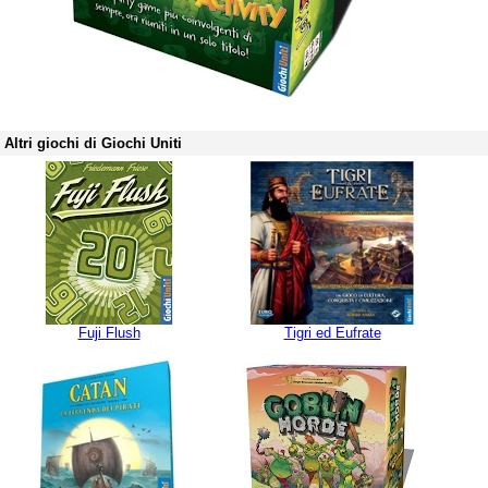
Altri giochi di Giochi Uniti
Fuji Flush
Tigri ed Eufrate