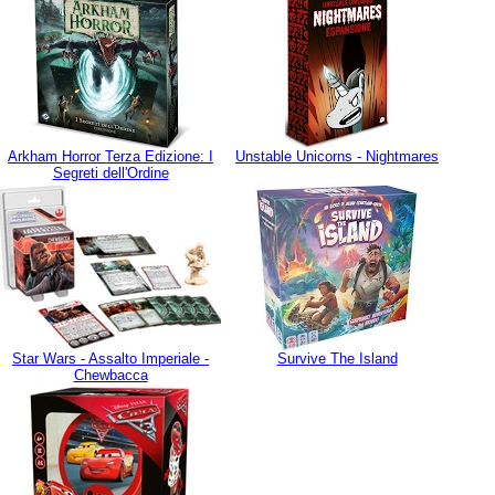
Arkham Horror Terza Edizione: I
Unstable Unicorns - Nightmares
Segreti dell'Ordine
Star Wars - Assalto Imperiale -
Survive The Island
Chewbacca