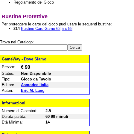
Regolamento del Gioco
Bustine Protettive
Per proteggere le carte del gioco puoi usare le seguenti bustine:
214
Bustine Card Game 63,5 x 88
Trova nel Catalogo:
GameWay -
Dove Siamo
Prezzo:
€ 90
Status:
Non Disponibile
Tipo:
Gioco da Tavolo
Editore:
Asmodee Italia
Autori:
Eric M. Lang
Informazioni
Numero di Giocatori:
2-5
Durata partita:
60-90 minuti
Età Minima:
14