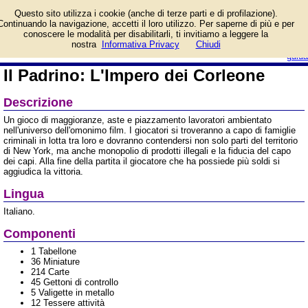
Informazioni su Il Padrino:
Questo sito utilizza i cookie (anche di terze parti e di profilazione).
L'Impero dei Corleone e
Continuando la navigazione, accetti il loro utilizzo. Per saperne di più e per
prezzo di vendita.
conoscere le modalità per disabilitarli, ti invitiamo a leggere la
Prodotto da Asmodee Italia
login/registrati
nostra
Informativa Privacy
Chiudi
guida
Il Padrino: L'Impero dei Corleone
Descrizione
Un gioco di maggioranze, aste e piazzamento lavoratori ambientato
nell'universo dell'omonimo film. I giocatori si troveranno a capo di famiglie
criminali in lotta tra loro e dovranno contendersi non solo parti del territorio
di New York, ma anche monopolio di prodotti illegali e la fiducia del capo
dei capi. Alla fine della partita il giocatore che ha possiede più soldi si
aggiudica la vittoria.
Lingua
Italiano.
Componenti
1 Tabellone
36 Miniature
214 Carte
45 Gettoni di controllo
5 Valigette in metallo
12 Tessere attività