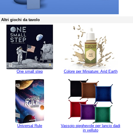
Altri giochi da tavolo
One small step
Colore per Miniature: Arid Earth
Universal Rule
Vassoio pieghevole per lancio dadi
in velluto