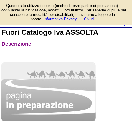
Informazioni su Fuori
Questo sito utilizza i cookie (anche di terze parti e di profilazione).
Catalogo Iva ASSOLTA e
Continuando la navigazione, accetti il loro utilizzo. Per saperne di più e per
prezzo di vendita.
conoscere le modalità per disabilitarli, ti invitiamo a leggere la
Prodotto da ---
login/registrati
nostra
Informativa Privacy
Chiudi
guida
Fuori Catalogo Iva ASSOLTA
Descrizione