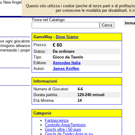
su New Angeles e prezzo di vendita. Prodotto da Asmodee Italia
Questo sito utilizza i cookie (anche di terze parti e di profilazi
per conoscere le modalità per disabilitarli, ti 
Trova nel Catalogo:
Imma
GameWay -
Dove Siamo
ove ogni giocatore
Prezzo:
€ 60
stringono alleanze
ementando i propri
Status:
Da ordinare
Tipo:
Gioco da Tavolo
Editore:
Asmodee Italia
Autori:
James Kniffen
Informazioni
Numero di Giocatori:
4-6
Durata partita:
120-240 minuti
Età Minima:
14
Categorie
Fantascienza
Controllo Area/Territorio
Giochi oltre i 50 euro
Giochi da Tredici Anni in su