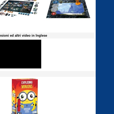
sioni ed altri video in Inglese