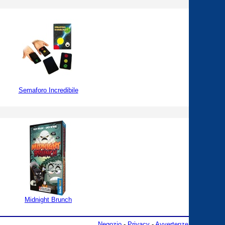
Semaforo Incredibile
Midnight Brunch
Negozio
-
Privacy
-
Avvertenze