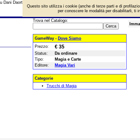
su Dani Daortiz - Cartomagia Semiautomatica e prezzo di vendita. Prodotto da
Questo sito utilizza i cookie (anche di terze parti e di profilazi
per conoscere le modalità per disabilitarli, ti 
Trova nel Catalogo:
Imma
GameWay -
Dove Siamo
Prezzo:
€ 35
Status:
Da ordinare
Tipo:
Magia e Carte
Editore:
Magia Vari
Categorie
Trucchi di Magia