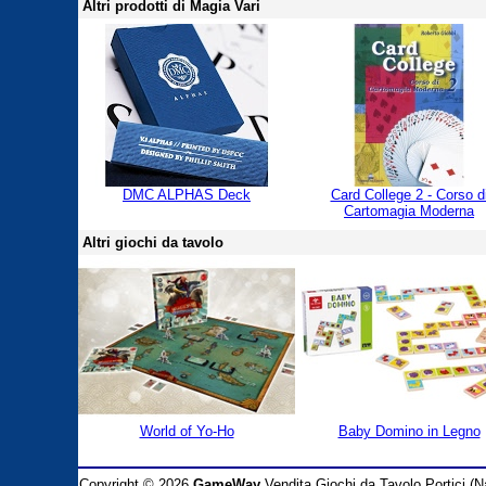
Altri prodotti di Magia Vari
DMC ALPHAS Deck
Card College 2 - Corso d
Cartomagia Moderna
Altri giochi da tavolo
World of Yo-Ho
Baby Domino in Legno
Copyright © 2026
GameWay
Vendita Giochi da Tavolo Portici (Na