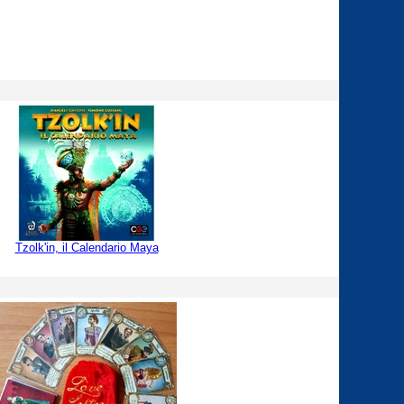
Tzolk'in, il Calendario Maya