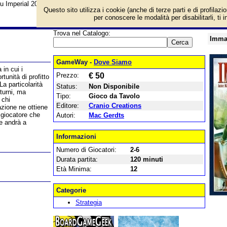
u Imperial 2030 e prezzo di vendita. Prodotto da Cranio Creations
Questo sito utilizza i cookie (anche di terze parti e di profilazi
per conoscere le modalità per disabilitarli, ti 
Trova nel Catalogo:
Imma
GameWay -
Dove Siamo
in cui i
Prezzo:
€ 50
rtunità di profitto
La particolarità
Status:
Non Disponibile
 turni, ma
Tipo:
Gioco da Tavolo
 chi
Editore:
Cranio Creations
zione ne ottiene
il giocatore che
Autori:
Mac Gerdts
he andrà a
Informazioni
Numero di Giocatori:
2-6
Durata partita:
120 minuti
Età Minima:
12
Categorie
Strategia