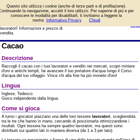
Sei il capo tribù e devi
Questo sito utilizza i cookie (anche di terze parti e di profilazione).
portare gloria e prosperità
Continuando la navigazione, accetti il loro utilizzo. Per saperne di più e per
al tuo villaggio attraverso
conoscere le modalità per disabilitarli, ti invitiamo a leggere la
la coltivazione e il commercio del
login/registrati
nostra
Informativa Privacy
Chiudi
cacao. Utilizza al meglio i tuoi
guida
lavoratori! Informazioni e prezzo di
vendita.
Cacao
Descrizione
Raccogli il cacao con i tuoi lavoratori e vendilo nei mercati, scopri miniere
d'oro e antichi templi, fai avanzare il tuo portatore d'acqua lungo il Corso
d'acqua del tuo villaggio. Vince chi alla fine ha più monete d'oro!
Lingua
Inglese, Tedesco.
Gioco indipendente dalla lingua.
Come si gioca
A turno i giocatori piazzano una delle loro tessere
lavoratori
, scegliendola
tra le tre che hanno in mano, cercando di posizionarla ottimizzandone i
risultati. Ogni tessera ha sempre quattro lavoratori, ma questi sono
distribuiti sui quattro lati in maniera diversa (da 1 a 3 per lato).
La tessera va posizionata a fianco di una delle tessere giungla nell'area di