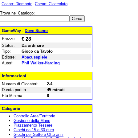
Cacao: Diamante
;
Cacao: Cioccolato
Trova nel Catalogo:
GameWay -
Dove Siamo
Prezzo:
€ 28
Status:
Da ordinare
Tipo:
Gioco da Tavolo
Editore:
Abacusspiele
Autori:
Phil Walker-Harding
Informazioni
Numero di Giocatori:
2-4
Durata partita:
45 minuti
Età Minima:
8
Categorie
Controllo Area/Territorio
Gestione della Mano
Piazzamento Tessere
Giochi da 15 a 30 euro
Giochi per Sette e Otto anni