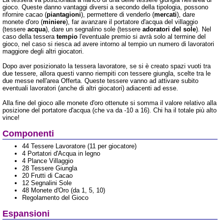
gioco. Queste danno vantaggi diversi a secondo della tipologia, possono
rifornire cacao (
piantagioni
), permettere di venderlo (
mercati
), dare
monete d'oro (
miniere
), far avanzare il portatore d'acqua del villaggio
(tessere
acqua
), dare un segnalino sole (tessere
adoratori del sole
). Nel
caso della tessera
tempio
l'eventuale premio si avrà solo al termine del
gioco, nel caso si riesca ad avere intorno al tempio un numero di lavoratori
maggiore degli altri giocatori.
Dopo aver posizionato la tessera lavoratore, se si è creato spazi vuoti tra
due tessere, allora questi vanno riempiti con tessere giungla, scelte tra le
due messe nell'area Offerta. Queste tessere vanno ad attivare subito
eventuali lavoratori (anche di altri giocatori) adiacenti ad esse.
Alla fine del gioco alle monete d'oro ottenute si somma il valore relativo alla
posizione del portatore d'acqua (che va da -10 a 16). Chi ha il totale più alto
vince!
Componenti
44 Tessere Lavoratore (11 per giocatore)
4 Portatori d'Acqua in legno
4 Plance Villaggio
28 Tessere Giungla
20 Frutti di Cacao
12 Segnalini Sole
48 Monete d'Oro (da 1, 5, 10)
Regolamento del Gioco
Espansioni