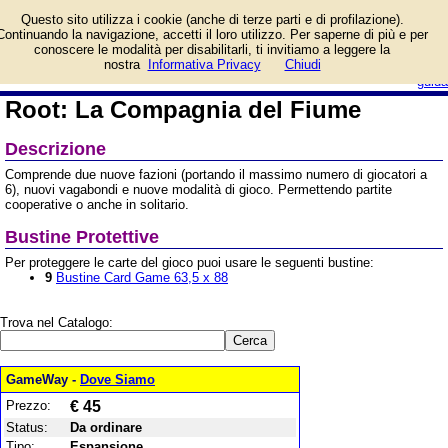
Informazioni su Root: La
Questo sito utilizza i cookie (anche di terze parti e di profilazione).
Compagnia del Fiume e
Continuando la navigazione, accetti il loro utilizzo. Per saperne di più e per
prezzo di vendita.
conoscere le modalità per disabilitarli, ti invitiamo a leggere la
Prodotto da MS Edizioni
login/registrati
nostra
Informativa Privacy
Chiudi
guida
Root: La Compagnia del Fiume
Descrizione
Comprende due nuove fazioni (portando il massimo numero di giocatori a
6), nuovi vagabondi e nuove modalità di gioco. Permettendo partite
cooperative o anche in solitario.
Bustine Protettive
Per proteggere le carte del gioco puoi usare le seguenti bustine:
9
Bustine Card Game 63,5 x 88
Trova nel Catalogo:
GameWay -
Dove Siamo
Prezzo:
€ 45
Status:
Da ordinare
Tipo:
Espansione