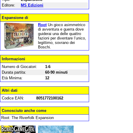
Editore:
MS Edizioni
Espansione di
Root
Un gioco asimmetrico
di avventura e guerra dove
guiderai una delle quattro
fazioni per diventare l’unico,
legittimo, sovrano dei
Boschi.
Informazioni
Numero di Giocatori:
1-6
Durata partita:
60-90 minuti
Età Minima:
12
Altri dati
Codice EAN:
8051772100162
Conosciuto anche come
Root: The Riverfolk Expansion