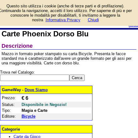
Informazioni su Carte
Questo sito utilizza i cookie (anche di terze parti e di profilazione).
Phoenix Dorso Blu e
Continuando la navigazione, accetti il loro utilizzo. Per saperne di più e per
prezzo di vendita.
conoscere le modalità per disabilitarli, ti invitiamo a leggere la
Prodotto da Bicycle
login/registrati
nostra
Informativa Privacy
Chiudi
guida
Carte Phoenix Dorso Blu
Descrizione
Mazzo in formato poker stampato su carta Bicycle. Presenta le facce
standard ma è caratterizzato dall'avere un grande formato per gli assi per
una maggiore visibilità. Carte con dorso blu.
Trova nel Catalogo:
GameWay -
Dove Siamo
Prezzo:
€ 6
Status:
Disponibile in Negozio!
Tipo:
Magia e Carte
Editore:
Bicycle
Categorie
Carte da Gioco