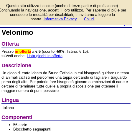
Informazioni su Velonimo
Questo sito utilizza i cookie (anche di terze parti e di profilazione).
e prezzo di vendita.
Continuando la navigazione, accetti il loro utilizzo. Per saperne di più e per
Prodotto da Studio
conoscere le modalità per disabilitarli, ti invitiamo a leggere la
Supernova
login/registrati
nostra
Informativa Privacy
Chiudi
guida
Velonimo
Offerta
Prezzo
in offerta
a
€ 6
(sconto
-60%
, listino: € 15).
»»Vedi anche:
Lista giochi in offerta
Descrizione
Un gioco di carte ideato da Bruno Cathala in cui bisognerà guidare un team
di animali ciclisti nel percorrere una tappa cercando di tagliare il traguardo
prima degli altri. Per poterlo fare bisognerà giocare combinazioni di carte e
cercare di terminare tutte quelle a propria disposizione per ottenere il
maggior numero di punti possibile.
Lingua
Italiano.
Componenti
56 carte
Blocchetto segnapunti