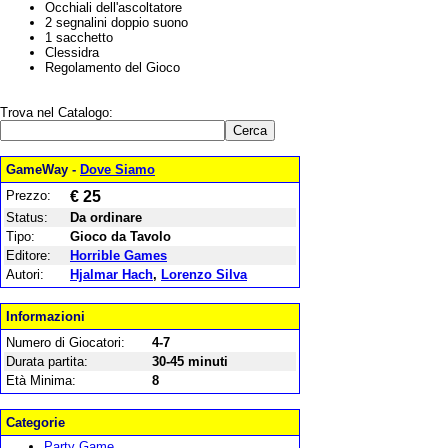
Occhiali dell'ascoltatore
2 segnalini doppio suono
1 sacchetto
Clessidra
Regolamento del Gioco
Trova nel Catalogo:
GameWay -
Dove Siamo
Prezzo:
€ 25
Status:
Da ordinare
Tipo:
Gioco da Tavolo
Editore:
Horrible Games
Autori:
Hjalmar Hach
,
Lorenzo Silva
Informazioni
Numero di Giocatori:
4-7
Durata partita:
30-45 minuti
Età Minima:
8
Categorie
Party Game