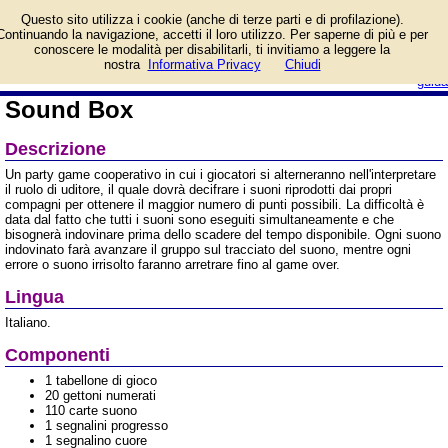
Informazioni su Sound
Questo sito utilizza i cookie (anche di terze parti e di profilazione).
Box e prezzo di vendita.
Continuando la navigazione, accetti il loro utilizzo. Per saperne di più e per
Prodotto da Horrible
conoscere le modalità per disabilitarli, ti invitiamo a leggere la
Games
login/registrati
nostra
Informativa Privacy
Chiudi
guida
Sound Box
Descrizione
Un party game cooperativo in cui i giocatori si alterneranno nell'interpretare
il ruolo di uditore, il quale dovrà decifrare i suoni riprodotti dai propri
compagni per ottenere il maggior numero di punti possibili. La difficoltà è
data dal fatto che tutti i suoni sono eseguiti simultaneamente e che
bisognerà indovinare prima dello scadere del tempo disponibile. Ogni suono
indovinato farà avanzare il gruppo sul tracciato del suono, mentre ogni
errore o suono irrisolto faranno arretrare fino al game over.
Lingua
Italiano.
Componenti
1 tabellone di gioco
20 gettoni numerati
110 carte suono
1 segnalini progresso
1 segnalino cuore