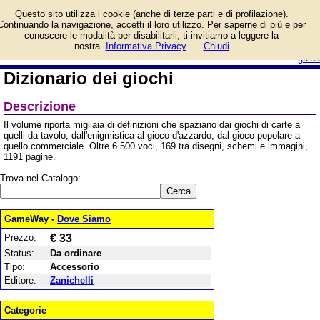
Informazioni su Dizionario
Questo sito utilizza i cookie (anche di terze parti e di profilazione).
dei giochi e prezzo di
Continuando la navigazione, accetti il loro utilizzo. Per saperne di più e per
vendita. Prodotto da
conoscere le modalità per disabilitarli, ti invitiamo a leggere la
Zanichelli
login/registrati
nostra
Informativa Privacy
Chiudi
guida
Dizionario dei giochi
Descrizione
Il volume riporta migliaia di definizioni che spaziano dai giochi di carte a
quelli da tavolo, dall'enigmistica al gioco d'azzardo, dal gioco popolare a
quello commerciale. Oltre 6.500 voci, 169 tra disegni, schemi e immagini,
1191 pagine.
Trova nel Catalogo:
GameWay -
Dove Siamo
Prezzo:
€ 33
Status:
Da ordinare
Tipo:
Accessorio
Editore:
Zanichelli
Categorie