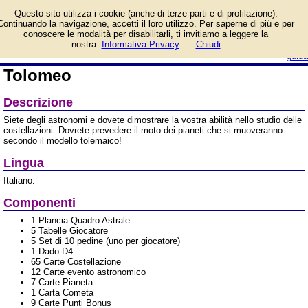
Informazioni su Tolomeo e
Questo sito utilizza i cookie (anche di terze parti e di profilazione).
prezzo di vendita.
Continuando la navigazione, accetti il loro utilizzo. Per saperne di più e per
Prodotto da Dal Tenda
conoscere le modalità per disabilitarli, ti invitiamo a leggere la
login/registrati
nostra
Informativa Privacy
Chiudi
guida
Tolomeo
Descrizione
Siete degli astronomi e dovete dimostrare la vostra abilità nello studio delle
costellazioni. Dovrete prevedere il moto dei pianeti che si muoveranno...
secondo il modello tolemaico!
Lingua
Italiano.
Componenti
1 Plancia Quadro Astrale
5 Tabelle Giocatore
5 Set di 10 pedine (uno per giocatore)
1 Dado D4
65 Carte Costellazione
12 Carte evento astronomico
7 Carte Pianeta
1 Carta Cometa
9 Carte Punti Bonus