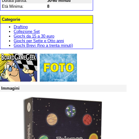
Durata partita:
30-60 minuti
Età Minima:
8
Categorie
Drafting
Collezione Set
Giochi da 15 a 30 euro
Giochi per Sette e Otto anni
Giochi Brevi (fino a trenta minuti)
Immagini