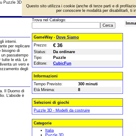
su Puzzle 3D Duomo di Milano e prezzo di vendita. Prodotto da CubicFun
Questo sito utilizza i cookie (anche di terze parti e di profilazi
per conoscere le modalità per disabilitarli, ti 
Trova nel Catalogo:
Imma
GameWay -
Dove Siamo
i interni.
Prezzo:
€ 36
ante per replicare
 bisogno di
Status:
Da ordinare
 E' un passatempo
Tipo:
Puzzle
 tutte le età. Le
Editore:
CubicFun
diventa un vero e
prezzamento degli
Informazioni
Tempo Previsto:
300 minuti
Età Minima:
8
a. Il Duomo di
lio. L'abside è
Selezioni di giochi
Puzzle 3D - Modelli da costruire
Categorie
Italia
Puzzle 3D