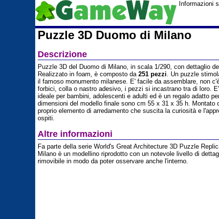
Informazioni 
Puzzle 3D Duomo di Milano
Descrizione
Puzzle 3D del Duomo di Milano, in scala 1/290, con dettaglio degl
Realizzato in foam, è composto da
251 pezzi
. Un puzzle stimol
il famoso monumento milanese. E' facile da assemblare, non c'è
forbici, colla o nastro adesivo, i pezzi si incastrano tra di loro.
ideale per bambini, adolescenti e adulti ed è un regalo adatto per
dimensioni del modello finale sono cm 55 x 31 x 35 h. Montato 
proprio elemento di arredamento che suscita la curiosità e l'ap
ospiti.
Altre informazioni
Fa parte della serie World's Great Architecture 3D Puzzle Replic
Milano è un modellino riprodotto con un notevole livello di dettag
rimovibile in modo da poter osservare anche l'interno.