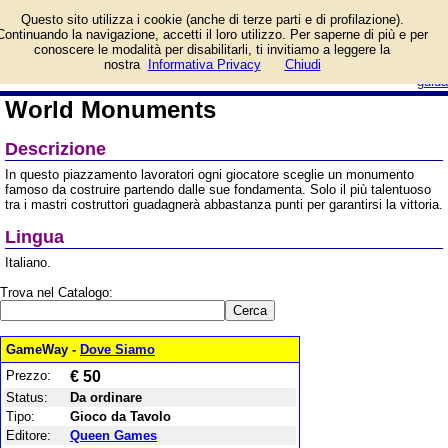
Informazioni su World
Questo sito utilizza i cookie (anche di terze parti e di profilazione).
Monuments e prezzo di
Continuando la navigazione, accetti il loro utilizzo. Per saperne di più e per
vendita. Prodotto da
conoscere le modalità per disabilitarli, ti invitiamo a leggere la
Queen Games
login/registrati
nostra
Informativa Privacy
Chiudi
guida
World Monuments
Descrizione
In questo piazzamento lavoratori ogni giocatore sceglie un monumento
famoso da costruire partendo dalle sue fondamenta. Solo il più talentuoso
tra i mastri costruttori guadagnerà abbastanza punti per garantirsi la vittoria.
Lingua
Italiano.
Trova nel Catalogo:
GameWay -
Dove Siamo
Prezzo:
€ 50
Status:
Da ordinare
Tipo:
Gioco da Tavolo
Editore:
Queen Games