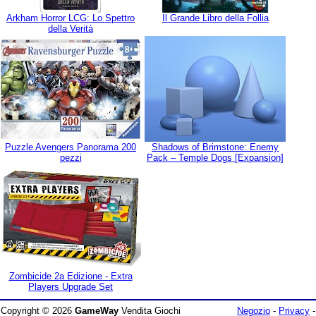
Arkham Horror LCG: Lo Spettro
Il Grande Libro della Follia
della Verità
Puzzle Avengers Panorama 200
Shadows of Brimstone: Enemy
pezzi
Pack – Temple Dogs [Expansion]
Zombicide 2a Edizione - Extra
Players Upgrade Set
Copyright © 2026
GameWay
Vendita Giochi
Negozio
-
Privacy
-