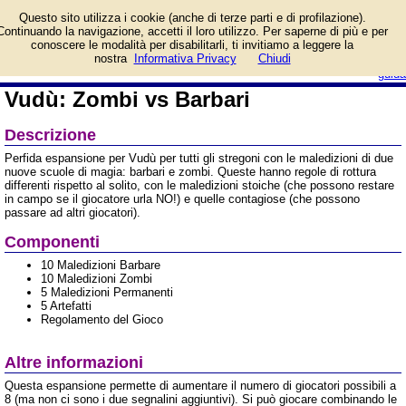
Perfida espansione per
Questo sito utilizza i cookie (anche di terze parti e di profilazione).
tutti gli stregoni.
Continuando la navigazione, accetti il loro utilizzo. Per saperne di più e per
Informazioni e prezzo di
conoscere le modalità per disabilitarli, ti invitiamo a leggere la
vendita.
login/registrati
nostra
Informativa Privacy
Chiudi
guida
Vudù: Zombi vs Barbari
Descrizione
Perfida espansione per Vudù per tutti gli stregoni con le maledizioni di due
nuove scuole di magia: barbari e zombi. Queste hanno regole di rottura
differenti rispetto al solito, con le maledizioni stoiche (che possono restare
in campo se il giocatore urla NO!) e quelle contagiose (che possono
passare ad altri giocatori).
Componenti
10 Maledizioni Barbare
10 Maledizioni Zombi
5 Maledizioni Permanenti
5 Artefatti
Regolamento del Gioco
Altre informazioni
Questa espansione permette di aumentare il numero di giocatori possibili a
8 (ma non ci sono i due segnalini aggiuntivi). Si può giocare combinando le