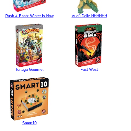
Rush & Bash: Winter is Now
Vudù Dollz HHHHHH
Tortuga Gourmet
Fast West
Smart10