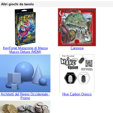
Altri giochi da tavolo
KeyForge Mutazione di Massa
Canossa
Mazzo Deluxe (MDM)
Architetti del Regno Occidentale -
Hive Carbon Onisco
Promo