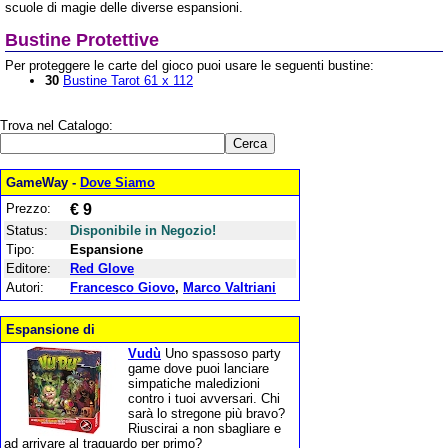
scuole di magie delle diverse espansioni.
Bustine Protettive
Per proteggere le carte del gioco puoi usare le seguenti bustine:
30
Bustine Tarot 61 x 112
Trova nel Catalogo:
GameWay -
Dove Siamo
Prezzo:
€ 9
Status:
Disponibile in Negozio!
Tipo:
Espansione
Editore:
Red Glove
Autori:
Francesco Giovo
,
Marco Valtriani
Espansione di
Vudù
Uno spassoso party
game dove puoi lanciare
simpatiche maledizioni
contro i tuoi avversari. Chi
sarà lo stregone più bravo?
Riuscirai a non sbagliare e
ad arrivare al traguardo per primo?