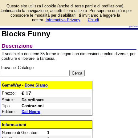
Informazioni su Blocks
Questo sito utilizza i cookie (anche di terze parti e di profilazione).
Funny e prezzo di vendita.
Continuando la navigazione, accetti il loro utilizzo. Per saperne di più e per
Prodotto da Dal Negro
conoscere le modalità per disabilitarli, ti invitiamo a leggere la
login/registrati
nostra
Informativa Privacy
Chiudi
guida
Blocks Funny
Descrizione
Il secchiello contiene 35 forme in legno con dimensioni e colori diverse, per
costruire e liberare la fantasia.
Trova nel Catalogo:
GameWay -
Dove Siamo
Prezzo:
€ 17
Status:
Da ordinare
Tipo:
Costruzioni
Editore:
Dal Negro
Informazioni
Numero di Giocatori:
1