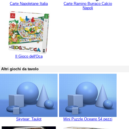
Carte Napoletane Italia
Carte Ramino Burraco Calcio
Napoli
Il Gioco dell'Oca
Altri giochi da tavolo
Skytear: Taulot
Mini Puzzle Oceano 54 pezzi