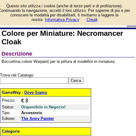
Informazioni su Colore per
Questo sito utilizza i cookie (anche di terze parti e di profilazione).
Miniature: Necromancer
Continuando la navigazione, accetti il loro utilizzo. Per saperne di più e per
Cloak e prezzo di vendita.
conoscere le modalità per disabilitarli, ti invitiamo a leggere la
Prodotto da The Army Painter
login/registrati
nostra
Informativa Privacy
Chiudi
guida
Colore per Miniature: Necromancer
Cloak
Descrizione
Boccettina colore Warpaint per la pittura di modellini in miniatura.
Trova nel Catalogo:
GameWay -
Dove Siamo
Prezzo:
€ 3
Status:
Disponibile in Negozio!
Tipo:
Accessorio
Editore:
The Army Painter
Categorie