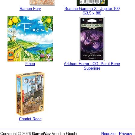
Ramen Fury
Bustine Gamma X - Jupiter 100
(63,5 x 88)
Finca
Arkham Horror LCG: Per il Bene
Superiore
Chariot Race
Copyright © 2026
GameWay
Vendita Giochi
Negozio
-
Privacy
-