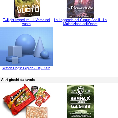
Twilight Imperium - Il Varco nel
La Leggenda dei Cinque Anelli - La
vuoto
Maledizione dell'Onore
Watch Dogs: Legion - Day Zero
Altri giochi da tavolo