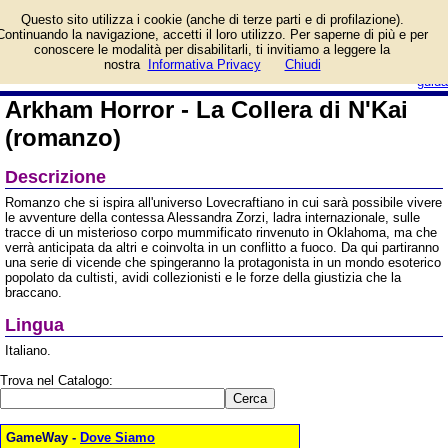
Informazioni su Arkham
Questo sito utilizza i cookie (anche di terze parti e di profilazione).
Horror - La Collera di N'Kai
Continuando la navigazione, accetti il loro utilizzo. Per saperne di più e per
(romanzo) e prezzo di
conoscere le modalità per disabilitarli, ti invitiamo a leggere la
vendita. Prodotto da Aconyte Books
login/registrati
nostra
Informativa Privacy
Chiudi
guida
Arkham Horror - La Collera di N'Kai
(romanzo)
Descrizione
Romanzo che si ispira all'universo Lovecraftiano in cui sarà possibile vivere
le avventure della contessa Alessandra Zorzi, ladra internazionale, sulle
tracce di un misterioso corpo mummificato rinvenuto in Oklahoma, ma che
verrà anticipata da altri e coinvolta in un conflitto a fuoco. Da qui partiranno
una serie di vicende che spingeranno la protagonista in un mondo esoterico
popolato da cultisti, avidi collezionisti e le forze della giustizia che la
braccano.
Lingua
Italiano.
Trova nel Catalogo:
GameWay -
Dove Siamo