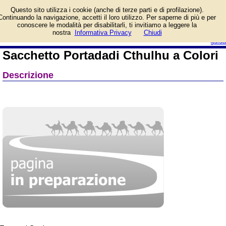
Informazioni su Sacchetto
Questo sito utilizza i cookie (anche di terze parti e di profilazione).
Portadadi Cthulhu a Colori
Continuando la navigazione, accetti il loro utilizzo. Per saperne di più e per
e prezzo di vendita.
conoscere le modalità per disabilitarli, ti invitiamo a leggere la
Prodotto da Q-Workshop
login/registrati
nostra
Informativa Privacy
Chiudi
guida
Sacchetto Portadadi Cthulhu a Colori
Descrizione