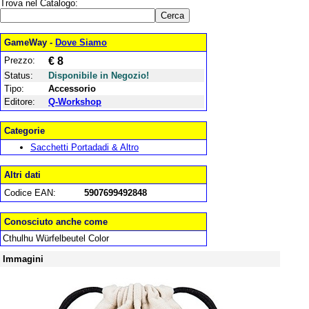
Trova nel Catalogo:
GameWay -
Dove Siamo
Prezzo:
€ 8
Status:
Disponibile in Negozio!
Tipo:
Accessorio
Editore:
Q-Workshop
Categorie
Sacchetti Portadadi & Altro
Altri dati
Codice EAN:
5907699492848
Conosciuto anche come
Cthulhu Würfelbeutel Color
Immagini