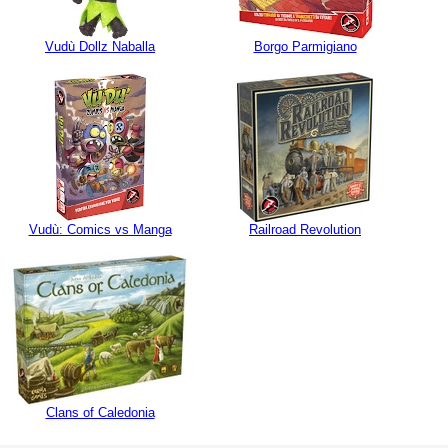
Vudù Dollz Naballa
Borgo Parmigiano
Vudù: Comics vs Manga
Railroad Revolution
Clans of Caledonia