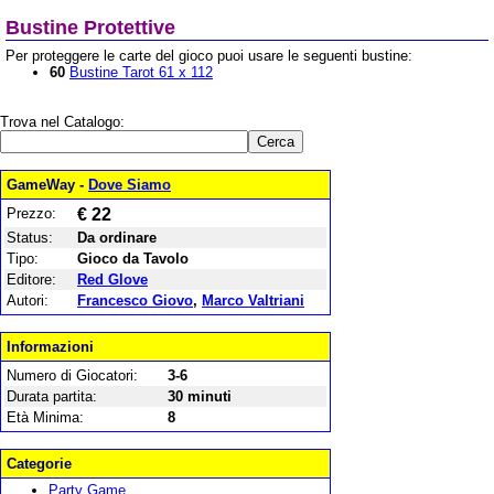
Bustine Protettive
Per proteggere le carte del gioco puoi usare le seguenti bustine:
60
Bustine Tarot 61 x 112
Trova nel Catalogo:
GameWay -
Dove Siamo
Prezzo:
€ 22
Status:
Da ordinare
Tipo:
Gioco da Tavolo
Editore:
Red Glove
Autori:
Francesco Giovo
,
Marco Valtriani
Informazioni
Numero di Giocatori:
3-6
Durata partita:
30 minuti
Età Minima:
8
Categorie
Party Game