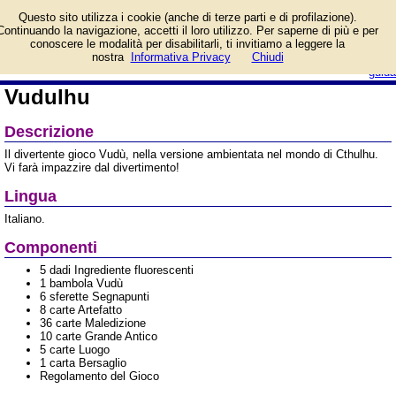
Informazioni su Vudulhu e
Questo sito utilizza i cookie (anche di terze parti e di profilazione).
prezzo di vendita.
Continuando la navigazione, accetti il loro utilizzo. Per saperne di più e per
Prodotto da Red Glove
conoscere le modalità per disabilitarli, ti invitiamo a leggere la
login/registrati
nostra
Informativa Privacy
Chiudi
guida
Vudulhu
Descrizione
Il divertente gioco Vudù, nella versione ambientata nel mondo di Cthulhu.
Vi farà impazzire dal divertimento!
Lingua
Italiano.
Componenti
5 dadi Ingrediente fluorescenti
1 bambola Vudù
6 sferette Segnapunti
8 carte Artefatto
36 carte Maledizione
10 carte Grande Antico
5 carte Luogo
1 carta Bersaglio
Regolamento del Gioco