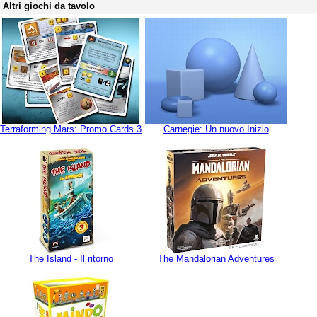
Altri giochi da tavolo
Terraforming Mars: Promo Cards 3
Carnegie: Un nuovo Inizio
The Island - Il ritorno
The Mandalorian Adventures