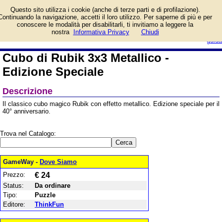
Informazioni su Cubo di
Questo sito utilizza i cookie (anche di terze parti e di profilazione).
Rubik 3x3 Metallico -
Continuando la navigazione, accetti il loro utilizzo. Per saperne di più e per
Edizione Speciale e
conoscere le modalità per disabilitarli, ti invitiamo a leggere la
prezzo di vendita. Prodotto da
login/registrati
nostra
Informativa Privacy
Chiudi
ThinkFun
guida
Cubo di Rubik 3x3 Metallico -
Edizione Speciale
Descrizione
Il classico cubo magico Rubik con effetto metallico. Edizione speciale per il
40° anniversario.
Trova nel Catalogo:
GameWay -
Dove Siamo
Prezzo:
€ 24
Status:
Da ordinare
Tipo:
Puzzle
Editore:
ThinkFun