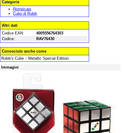
Categorie
Rompicapi
Cubo di Rubik
Altri dati
Codice EAN:
4005556764303
Codice:
RAV76430
Conosciuto anche come
Rubik's Cube – Metallic Special Edition
Immagini