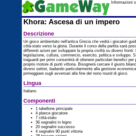
Informazioni 
Khora: Ascesa di un impero
Descrizione
Un gioco ambientato nell'antica Grecia che vedrà i giocatori guid
città-stato verso la gloria. Durante il corso della partita sarà pos
differenti azioni per sviluppare la propria civiltà su diversi fronti: 
legislazione, cultura, commercio, esercito, politica e sviluppo. S
traguardi per primi consentirà di ottenere particolari benefici per 
proprio motore di punti vittoria. Bisognerà cercare il giusto bilan
diversi settori, badando particolarmente alla gestione economica
primeggiare sugli avversari alla fine del nono round di gioco.
Lingua
Italiano.
Componenti
1 tabellone principale
4 plance giocatore
7 città-stato
36 segnalini in legno
20 segnalini successo
4 segnalini 90 punti vittoria
28 tessere azione