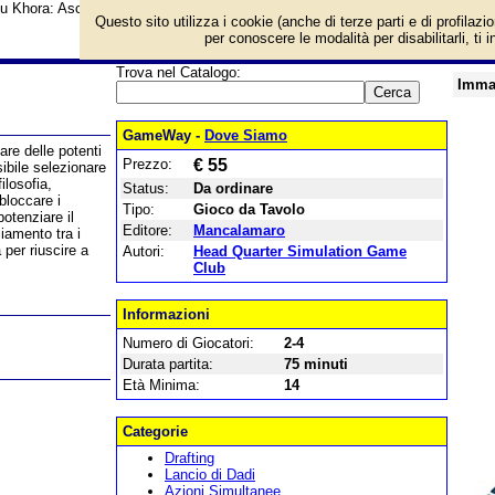
su Khora: Ascesa di un impero e prezzo di vendita. Prodotto da Mancalamaro
Questo sito utilizza i cookie (anche di terze parti e di profilazi
per conoscere le modalità per disabilitarli, ti 
Trova nel Catalogo:
Imma
GameWay -
Dove Siamo
are delle potenti
Prezzo:
€ 55
sibile selezionare
filosofia,
Status:
Da ordinare
bloccare i
Tipo:
Gioco da Tavolo
potenziare il
Editore:
Mancalamaro
ciamento tra i
 per riuscire a
Autori:
Head Quarter Simulation Game
Club
Informazioni
Numero di Giocatori:
2-4
Durata partita:
75 minuti
Età Minima:
14
Categorie
Drafting
Lancio di Dadi
Azioni Simultanee