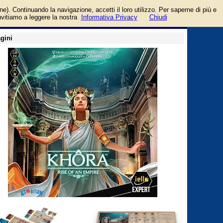
login/registrati
one). Continuando la navigazione, accetti il loro utilizzo. Per saperne di più e
guida
invitiamo a leggere la nostra
Informativa Privacy
Chiudi
gini