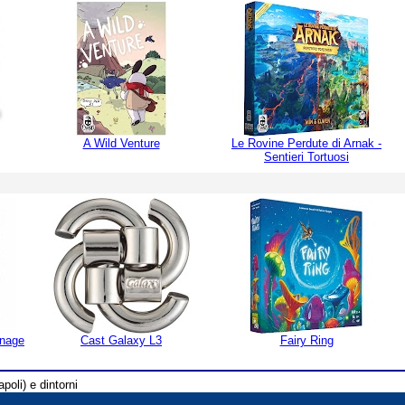
A Wild Venture
Le Rovine Perdute di Arnak -
Sentieri Tortuosi
enage
Cast Galaxy L3
Fairy Ring
poli) e dintorni