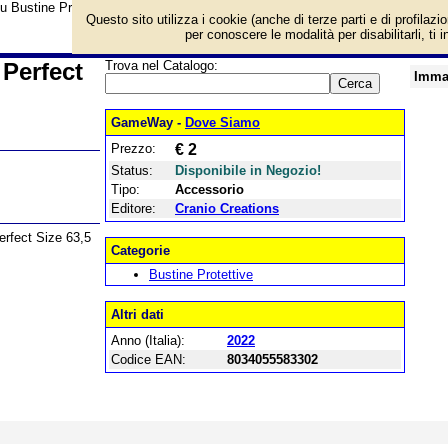
su Bustine Protettive PYN 63.5 x 88 Perfect Size e prezzo di vendita. Prodott
Questo sito utilizza i cookie (anche di terze parti e di profilazi
per conoscere le modalità per disabilitarli, ti 
 Perfect
Trova nel Catalogo:
Imma
GameWay -
Dove Siamo
Prezzo:
€ 2
stine.
Status:
Disponibile in Negozio!
Tipo:
Accessorio
Editore:
Cranio Creations
erfect Size 63,5
Categorie
Bustine Protettive
Altri dati
Anno (Italia):
2022
Codice EAN:
8034055583302