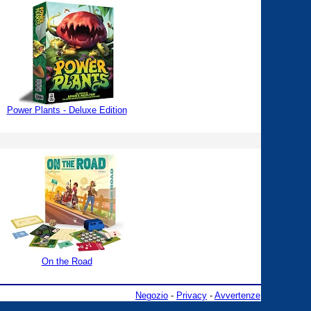
Power Plants - Deluxe Edition
On the Road
Negozio
-
Privacy
-
Avvertenze