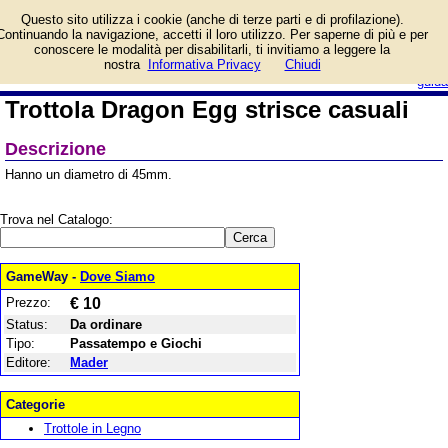
Informazioni su Trottola
Questo sito utilizza i cookie (anche di terze parti e di profilazione).
Dragon Egg strisce
Continuando la navigazione, accetti il loro utilizzo. Per saperne di più e per
casuali e prezzo di
conoscere le modalità per disabilitarli, ti invitiamo a leggere la
vendita. Prodotto da Mader
login/registrati
nostra
Informativa Privacy
Chiudi
guida
Trottola Dragon Egg strisce casuali
Descrizione
Hanno un diametro di 45mm.
Trova nel Catalogo:
GameWay -
Dove Siamo
Prezzo:
€ 10
Status:
Da ordinare
Tipo:
Passatempo e Giochi
Editore:
Mader
Categorie
Trottole in Legno