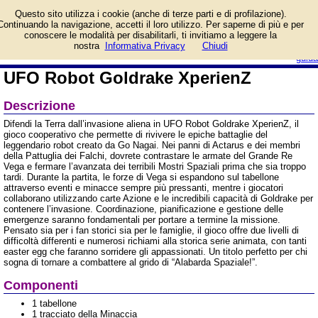
Informazioni su UFO
Questo sito utilizza i cookie (anche di terze parti e di profilazione).
Robot Goldrake XperienZ
Continuando la navigazione, accetti il loro utilizzo. Per saperne di più e per
e prezzo di vendita.
conoscere le modalità per disabilitarli, ti invitiamo a leggere la
Prodotto da Ghenos Games
login/registrati
nostra
Informativa Privacy
Chiudi
guida
UFO Robot Goldrake XperienZ
Descrizione
Difendi la Terra dall’invasione aliena in UFO Robot Goldrake XperienZ, il
gioco cooperativo che permette di rivivere le epiche battaglie del
leggendario robot creato da Go Nagai. Nei panni di Actarus e dei membri
della Pattuglia dei Falchi, dovrete contrastare le armate del Grande Re
Vega e fermare l’avanzata dei terribili Mostri Spaziali prima che sia troppo
tardi. Durante la partita, le forze di Vega si espandono sul tabellone
attraverso eventi e minacce sempre più pressanti, mentre i giocatori
collaborano utilizzando carte Azione e le incredibili capacità di Goldrake per
contenere l’invasione. Coordinazione, pianificazione e gestione delle
emergenze saranno fondamentali per portare a termine la missione.
Pensato sia per i fan storici sia per le famiglie, il gioco offre due livelli di
difficoltà differenti e numerosi richiami alla storica serie animata, con tanti
easter egg che faranno sorridere gli appassionati. Un titolo perfetto per chi
sogna di tornare a combattere al grido di “Alabarda Spaziale!”.
Componenti
1 tabellone
1 tracciato della Minaccia