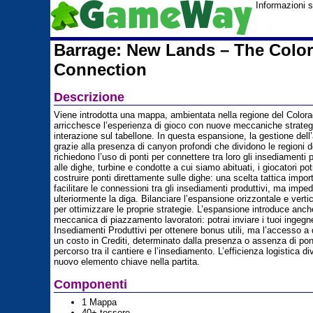
Informazioni 
Barrage: New Lands – The Colo
Connection
Descrizione
Viene introdotta una mappa, ambientata nella regione del Color
arricchesce l’esperienza di gioco con nuove meccaniche strategi
interazione sul tabellone. In questa espansione, la gestione dell
grazie alla presenza di canyon profondi che dividono le regioni 
richiedono l’uso di ponti per connettere tra loro gli insediamenti p
alle dighe, turbine e condotte a cui siamo abituati, i giocatori po
costruire ponti direttamente sulle dighe: una scelta tattica impo
facilitare le connessioni tra gli insediamenti produttivi, ma impe
ulteriormente la diga. Bilanciare l’espansione orizzontale e verti
per ottimizzare le proprie strategie. L’espansione introduce anc
meccanica di piazzamento lavoratori: potrai inviare i tuoi ingegne
Insediamenti Produttivi per ottenere bonus utili, ma l’accesso a
un costo in Crediti, determinato dalla presenza o assenza di pont
percorso tra il cantiere e l’insediamento. L’efficienza logistica d
nuovo elemento chiave nella partita.
Componenti
1 Mappa
40+ tessere