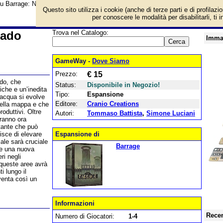
su Barrage: New Lands – The Colorado Connection e prezzo di vendita. Prodot
Questo sito utilizza i cookie (anche di terze parti e di profilazi
per conoscere le modalità per disabilitarli, ti 
rado
Trova nel Catalogo:
Imma
GameWay -
Dove Siamo
Prezzo:
€ 15
ado, che
Status:
Disponibile in Negozio!
che e un’inedita
Tipo:
Espansione
’acqua si evolve
Editore:
Cranio Creations
della mappa e che
roduttivi. Oltre
Autori:
Tommaso Battista
,
Simone Luciani
tranno ora
rtante che può
disce di elevare
Espansione di
cale sarà cruciale
Barrage
he una nuova
ri negli
 queste aree avrà
i lungo il
iventa così un
Informazioni
Recen
Numero di Giocatori:
1-4