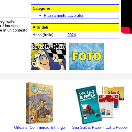
Categorie
Piazzamento Lavoratori
eeghwater
a. Una sfida
Altri dati
he in un contesto
Anno (Italia):
2024
Orléans: Commercio & Intrigo
Sea Salt & Paper - Extra Pepper