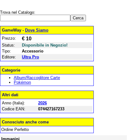
Trova nel Catalogo:
GameWay -
Dove Siamo
Prezzo:
€ 10
Status:
Disponibile in Negozio!
Tipo:
Accessorio
Editore:
Ultra Pro
Categorie
Album/Raccoglitore Carte
Pokémon
Altri dati
Anno (Italia):
2026
Codice EAN:
074427167233
Conosciuto anche come
Ordine Perfetto
Immagini