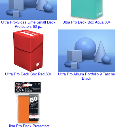
Ultra Pro-Gloss Lime Small Deck
Ultra Pro Deck Box Aqua 80+
Protectors 60 pz
Ultra Pro Deck Box Red 80+
Ultra Pro Album Portfolio 9 Tasche
Black
Ultra Pro Deck Protectors