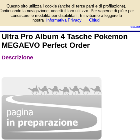
Informazioni su Ultra Pro
Questo sito utilizza i cookie (anche di terze parti e di profilazione).
Album 4 Tasche Pokemon
Continuando la navigazione, accetti il loro utilizzo. Per saperne di più e per
MEGAEVO Perfect Order
conoscere le modalità per disabilitarli, ti invitiamo a leggere la
e prezzo di vendita. Prodotto da
login/registrati
nostra
Informativa Privacy
Chiudi
Ultra Pro
guida
Ultra Pro Album 4 Tasche Pokemon
MEGAEVO Perfect Order
Descrizione