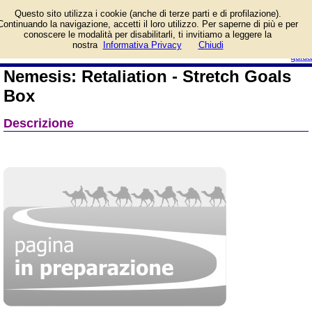
Informazioni su Nemesis:
Questo sito utilizza i cookie (anche di terze parti e di profilazione).
Retaliation - Stretch Goals
Continuando la navigazione, accetti il loro utilizzo. Per saperne di più e per
Box e prezzo di vendita.
conoscere le modalità per disabilitarli, ti invitiamo a leggere la
Prodotto da Cranio Creations
login/registrati
nostra
Informativa Privacy
Chiudi
guida
Nemesis: Retaliation - Stretch Goals
Box
Descrizione