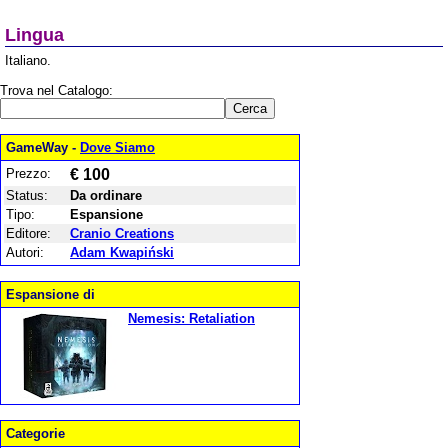
Lingua
Italiano.
Trova nel Catalogo:
GameWay -
Dove Siamo
Prezzo:
€ 100
Status:
Da ordinare
Tipo:
Espansione
Editore:
Cranio Creations
Autori:
Adam Kwapiński
Espansione di
Nemesis: Retaliation
Categorie