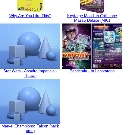
Why Are You Like This?
Keyforge Mondi in Collisione
Mazzo Deluxe (MIC)
Star Wars - Assalto Imperiale -
Pandemia - In Laboratorio
Thrawn
Marvel Champions: Falcon (pack
eroe)