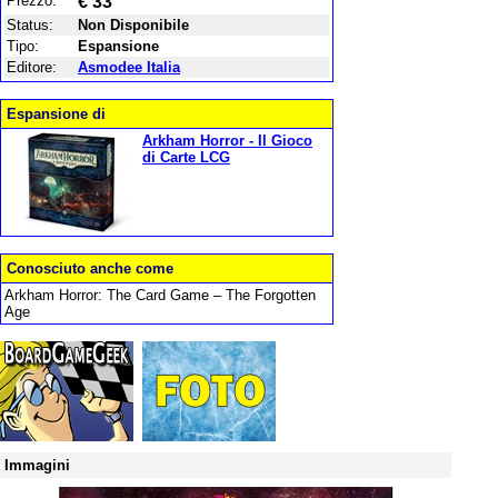
Prezzo:
€ 33
Status:
Non Disponibile
Tipo:
Espansione
Editore:
Asmodee Italia
Espansione di
Arkham Horror - Il Gioco
di Carte LCG
Conosciuto anche come
Arkham Horror: The Card Game – The Forgotten
Age
Immagini