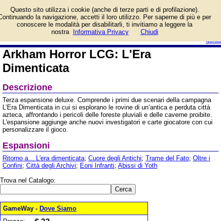
Informazioni su Arkham
Questo sito utilizza i cookie (anche di terze parti e di profilazione).
Horror LCG: L'Era
Continuando la navigazione, accetti il loro utilizzo. Per saperne di più e per
Dimenticata e prezzo di
conoscere le modalità per disabilitarli, ti invitiamo a leggere la
vendita. Prodotto da Asmodee Italia
login/registrati
nostra
Informativa Privacy
Chiudi
guida
Arkham Horror LCG: L'Era
Dimenticata
Descrizione
Terza espansione deluxe. Comprende i primi due scenari della campagna
L’Era Dimenticata in cui si esplorano le rovine di un’antica e perduta città
azteca, affrontando i pericoli delle foreste pluviali e delle caverne proibite.
L'espansione aggiunge anche nuovi investigatori e carte giocatore con cui
personalizzare il gioco.
Espansioni
Ritorno a... L'era dimenticata
;
Cuore degli Antichi
;
Trame del Fato
;
Oltre i
Confini
;
Città degli Archivi
;
Eoni Infranti
;
Abissi di Yoth
Trova nel Catalogo:
GameWay -
Dove Siamo