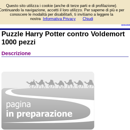
Informazioni su Puzzle
Questo sito utilizza i cookie (anche di terze parti e di profilazione).
Harry Potter contro
Continuando la navigazione, accetti il loro utilizzo. Per saperne di più e per
Voldemort 1000 pezzi e
conoscere le modalità per disabilitarli, ti invitiamo a leggere la
prezzo di vendita. Prodotto da
login/registrati
nostra
Informativa Privacy
Chiudi
Ravensburger
guida
Puzzle Harry Potter contro Voldemort
1000 pezzi
Descrizione