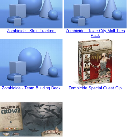
Zombicide - Skull Trackers
Zombicide - Toxic City Mall Tiles
Pack
Zombicide - Team Building Deck
Zombicide Special Guest Gipi