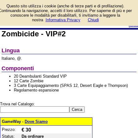
Informazioni su Zombicide
Questo sito utilizza i cookie (anche di terze parti e di profilazione).
- VIP#2 e prezzo di
Continuando la navigazione, accetti il loro utilizzo. Per saperne di più e per
vendita. Prodotto da
conoscere le modalità per disabilitarli, ti invitiamo a leggere la
CMON Cool Mini Or Not
login/registrati
nostra
Informativa Privacy
Chiudi
guida
Zombicide - VIP#2
Lingua
Italiano, @.
Componenti
20 Deambulanti Standard VIP
12 Carte Zombie
3 Carte Equipaggiamento (SPAS 12, Desert Eagle e Thompson)
Regolamento espansione
Trova nel Catalogo:
GameWay -
Dove Siamo
Prezzo:
€ 30
Status:
Da ordinare