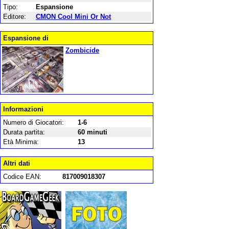
Tipo:
Espansione
Editore:
CMON Cool Mini Or Not
Espansione di
Zombicide
Informazioni
Numero di Giocatori:
1-6
Durata partita:
60 minuti
Età Minima:
13
Altri dati
Codice EAN:
817009018307