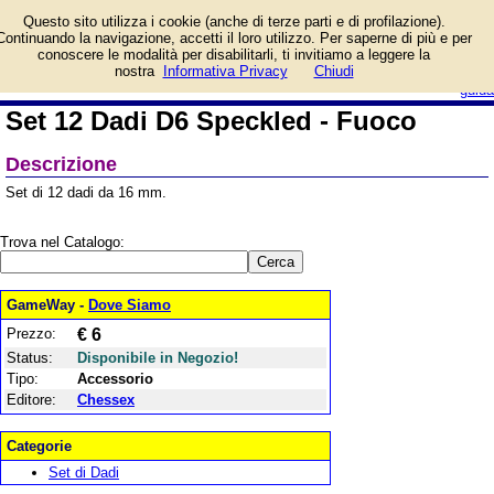
Informazioni su Set 12
Questo sito utilizza i cookie (anche di terze parti e di profilazione).
Dadi D6 Speckled - Fuoco
Continuando la navigazione, accetti il loro utilizzo. Per saperne di più e per
e prezzo di vendita.
conoscere le modalità per disabilitarli, ti invitiamo a leggere la
Prodotto da Chessex
login/registrati
nostra
Informativa Privacy
Chiudi
guida
Set 12 Dadi D6 Speckled - Fuoco
Descrizione
Set di 12 dadi da 16 mm.
Trova nel Catalogo:
GameWay -
Dove Siamo
Prezzo:
€ 6
Status:
Disponibile in Negozio!
Tipo:
Accessorio
Editore:
Chessex
Categorie
Set di Dadi