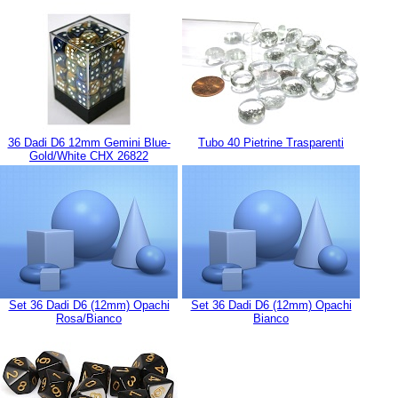
36 Dadi D6 12mm Gemini Blue-
Tubo 40 Pietrine Trasparenti
Gold/White CHX 26822
Set 36 Dadi D6 (12mm) Opachi
Set 36 Dadi D6 (12mm) Opachi
Rosa/Bianco
Bianco