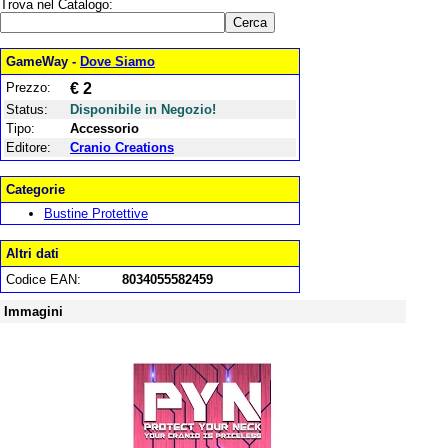
Trova nel Catalogo:
GameWay -
Dove Siamo
Prezzo:
€ 2
Status:
Disponibile in Negozio!
Tipo:
Accessorio
Editore:
Cranio Creations
Categorie
Bustine Protettive
Altri dati
Codice EAN:
8034055582459
Immagini