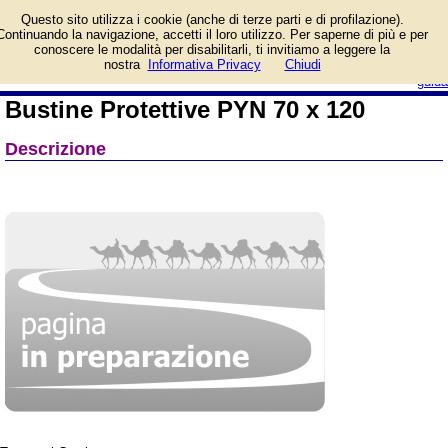
Informazioni su Bustine
Questo sito utilizza i cookie (anche di terze parti e di profilazione).
Protettive PYN 70 x 120 e
Continuando la navigazione, accetti il loro utilizzo. Per saperne di più e per
prezzo di vendita.
conoscere le modalità per disabilitarli, ti invitiamo a leggere la
Prodotto da Cranio Creations
login/registrati
nostra
Informativa Privacy
Chiudi
guida
Bustine Protettive PYN 70 x 120
Descrizione