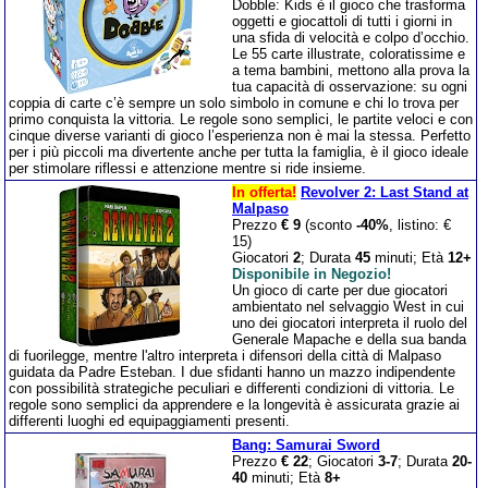
Dobble: Kids è il gioco che trasforma
oggetti e giocattoli di tutti i giorni in
una sfida di velocità e colpo d’occhio.
Le 55 carte illustrate, coloratissime e
a tema bambini, mettono alla prova la
tua capacità di osservazione: su ogni
coppia di carte c’è sempre un solo simbolo in comune e chi lo trova per
primo conquista la vittoria. Le regole sono semplici, le partite veloci e con
cinque diverse varianti di gioco l’esperienza non è mai la stessa. Perfetto
per i più piccoli ma divertente anche per tutta la famiglia, è il gioco ideale
per stimolare riflessi e attenzione mentre si ride insieme.
In offerta!
Revolver 2: Last Stand at
Malpaso
Prezzo
€ 9
(sconto
-40%
, listino: €
15)
Giocatori
2
; Durata
45
minuti; Età
12+
Disponibile in Negozio!
Un gioco di carte per due giocatori
ambientato nel selvaggio West in cui
uno dei giocatori interpreta il ruolo del
Generale Mapache e della sua banda
di fuorilegge, mentre l'altro interpreta i difensori della città di Malpaso
guidata da Padre Esteban. I due sfidanti hanno un mazzo indipendente
con possibilità strategiche peculiari e differenti condizioni di vittoria. Le
regole sono semplici da apprendere e la longevità è assicurata grazie ai
differenti luoghi ed equipaggiamenti presenti.
Bang: Samurai Sword
Prezzo
€ 22
; Giocatori
3-7
; Durata
20-
40
minuti; Età
8+