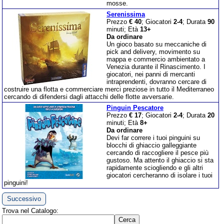
mosse.
Serenissima
Prezzo
€ 40
; Giocatori
2-4
; Durata
90
minuti; Età
13+
Da ordinare
Un gioco basato su meccaniche di
pick and delivery, movimento su
mappa e commercio ambientato a
Venezia durante il Rinascimento. I
giocatori, nei panni di mercanti
intraprendenti, dovranno cercare di
costruire una flotta e commerciare merci preziose in tutto il Mediterraneo
cercando di difendersi dagli attacchi delle flotte avversarie.
Pinguin Pescatore
Prezzo
€ 17
; Giocatori
2-4
; Durata
20
minuti; Età
8+
Da ordinare
Devi far correre i tuoi pinguini su
blocchi di ghiaccio galleggiante
cercando di raccogliere il pesce più
gustoso. Ma attento il ghiaccio si sta
rapidamente sciogliendo e gli altri
giocatori cercheranno di isolare i tuoi
pinguini!
Successivo
Trova nel Catalogo: