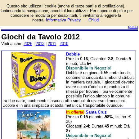
Giochi di carte e di
Questo sito utilizza i cookie (anche di terze parti e di profilazione).
società usciti in Italia
Continuando la navigazione, accetti il loro utilizzo. Per saperne di più e per
nell'anno 2012.
conoscere le modalità per disabilitarli, ti invitiamo a leggere la
nostra
Informativa Privacy
Chiudi
login/registrati
guida
Giochi da Tavolo 2012
Vedi anche:
2026
|
2013
|
2011
|
2010
Dobble
Prezzo
€ 16
; Giocatori
2-8
; Durata
5
minuti; Età
6+
Disponibile in Negozio!
Dobble è un gioco di 55 carte tonde,
contenenti cinquanta simboli distribuiti
in maniera casuale. I giocatori devono
avere colpo d'occhio e prontezza di
riflessi per trovare il più velocemente
possibile l’unico simbolo in comune
tra due carte, contenenti ciascuna otto simboli di diverse dimensioni.
Dobble è in una simpatica scatola metallica, trasportabile ovunque.
In offerta!
Santa Cruz
Prezzo
€ 15
(sconto
-58%
, listino: €
36)
Giocatori
2-4
; Durata
45
minuti; Età
8+
Disponibile in Negozio!