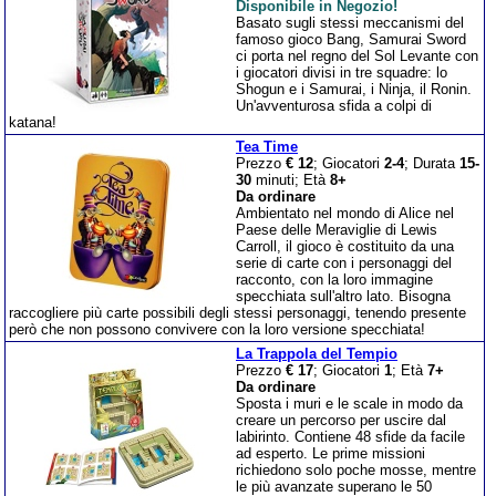
Disponibile in Negozio!
Basato sugli stessi meccanismi del
famoso gioco Bang, Samurai Sword
ci porta nel regno del Sol Levante con
i giocatori divisi in tre squadre: lo
Shogun e i Samurai, i Ninja, il Ronin.
Un'avventurosa sfida a colpi di
katana!
Tea Time
Prezzo
€ 12
; Giocatori
2-4
; Durata
15-
30
minuti; Età
8+
Da ordinare
Ambientato nel mondo di Alice nel
Paese delle Meraviglie di Lewis
Carroll, il gioco è costituito da una
serie di carte con i personaggi del
racconto, con la loro immagine
specchiata sull'altro lato. Bisogna
raccogliere più carte possibili degli stessi personaggi, tenendo presente
però che non possono convivere con la loro versione specchiata!
La Trappola del Tempio
Prezzo
€ 17
; Giocatori
1
; Età
7+
Da ordinare
Sposta i muri e le scale in modo da
creare un percorso per uscire dal
labirinto. Contiene 48 sfide da facile
ad esperto. Le prime missioni
richiedono solo poche mosse, mentre
le più avanzate superano le 50