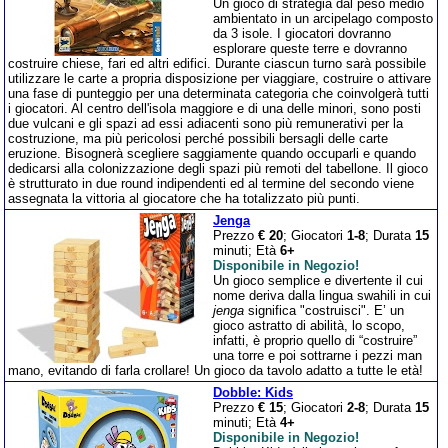
Un gioco di strategia dal peso medio
ambientato in un arcipelago composto
da 3 isole. I giocatori dovranno
esplorare queste terre e dovranno
costruire chiese, fari ed altri edifici. Durante ciascun turno sarà possibile
utilizzare le carte a propria disposizione per viaggiare, costruire o attivare
una fase di punteggio per una determinata categoria che coinvolgerà tutti
i giocatori. Al centro dell'isola maggiore e di una delle minori, sono posti
due vulcani e gli spazi ad essi adiacenti sono più remunerativi per la
costruzione, ma più pericolosi perché possibili bersagli delle carte
eruzione. Bisognerà scegliere saggiamente quando occuparli e quando
dedicarsi alla colonizzazione degli spazi più remoti del tabellone. Il gioco
è strutturato in due round indipendenti ed al termine del secondo viene
assegnata la vittoria al giocatore che ha totalizzato più punti.
Jenga
Prezzo
€ 20
; Giocatori
1-8
; Durata
15
minuti; Età
6+
Disponibile in Negozio!
Un gioco semplice e divertente il cui
nome deriva dalla lingua swahili in cui
jenga
significa "costruisci". E’ un
gioco astratto di abilità, lo scopo,
infatti, è proprio quello di “costruire”
una torre e poi sottrarne i pezzi man
mano, evitando di farla crollare! Un gioco da tavolo adatto a tutte le età!
Dobble: Kids
Prezzo
€ 15
; Giocatori
2-8
; Durata
15
minuti; Età
4+
Disponibile in Negozio!