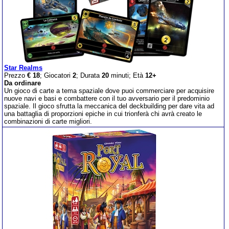
Star Realms
Prezzo
€ 18
; Giocatori
2
; Durata
20
minuti; Età
12+
Da ordinare
Un gioco di carte a tema spaziale dove puoi commerciare per acquisire
nuove navi e basi e combattere con il tuo avversario per il predominio
spaziale. Il gioco sfrutta la meccanica del deckbuilding per dare vita ad
una battaglia di proporzioni epiche in cui trionferà chi avrà creato le
combinazioni di carte migliori.