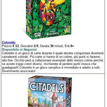
Coloretto
Prezzo
€ 13
; Giocatori
2-5
; Durata
30
minuti; Età
8+
Disponibile in Negozio!
Coloretto è un gioco di carte durante il quale dovete conquistare divertenti
camaleonti colorati. Più carte si hanno di un colore, più punti si faranno
alla fine. Occhio però a collezionare esemplari dello stesso colore perché,
se avrete troppi colori diversi, rischierete di perdere punti invece che
guadagnarli! Coloretto è un gioco semplice e immediato e adatto a tutti.
Divertimento assicurato!