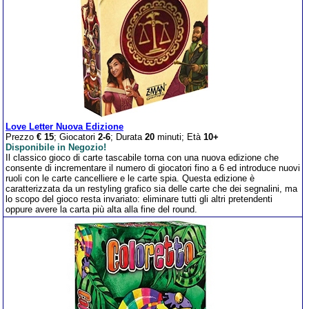
Love Letter Nuova Edizione
Prezzo
€ 15
; Giocatori
2-6
; Durata
20
minuti; Età
10+
Disponibile in Negozio!
Il classico gioco di carte tascabile torna con una nuova edizione che
consente di incrementare il numero di giocatori fino a 6 ed introduce nuovi
ruoli con le carte cancelliere e le carte spia. Questa edizione è
caratterizzata da un restyling grafico sia delle carte che dei segnalini, ma
lo scopo del gioco resta invariato: eliminare tutti gli altri pretendenti
oppure avere la carta più alta alla fine del round.