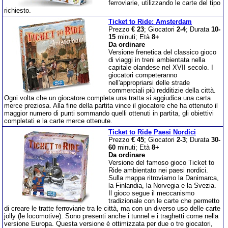
ferroviarie, utilizzando le carte del tipo
richiesto.
Ticket to Ride: Amsterdam
Prezzo
€ 23
; Giocatori
2-4
; Durata
10-
15
minuti; Età
8+
Da ordinare
Versione frenetica del classico gioco
di viaggi in treni ambientata nella
capitale olandese nel XVII secolo. I
giocatori competeranno
nell'appropriarsi delle strade
commerciali più redditizie della città.
Ogni volta che un giocatore completa una tratta si aggiudica una carta
merce preziosa. Alla fine della partita vince il giocatore che ha ottenuto il
maggior numero di punti sommando quelli ottenuti in partita, gli obiettivi
completati e la carte merce ottenute.
Ticket to Ride Paesi Nordici
Prezzo
€ 45
; Giocatori
2-3
; Durata
30-
60
minuti; Età
8+
Da ordinare
Versione del famoso gioco Ticket to
Ride ambientato nei paesi nordici.
Sulla mappa ritroviamo la Danimarca,
la Finlandia, la Norvegia e la Svezia.
Il gioco segue il meccanismo
tradizionale con le carte che permetto
di creare le tratte ferroviarie tra le città, ma con un diverso uso delle carte
jolly (le locomotive). Sono presenti anche i tunnel e i traghetti come nella
versione Europa. Questa versione è ottimizzata per due o tre giocatori,