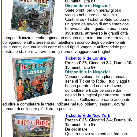
60
minuti; Età
8+
Disponibile in Negozio!
Siete pronti per un meraviglioso
viaggio nel cuore del Vecchio
Continente? Ticket to Ride Europa è
un gioco da tavolo di ambientazione
ferroviaria che ti guida in una nuova
avventura, attraverso le grandi città
europee di inizio secolo. I giocatori devono costruire una rete ferroviaria,
collegando le città presenti sul tabellone secondo degli obiettivi forniti
dalle carte, accumulando carte di vari tipi di vagoni e utilizzandole per
costruire stazioni, attraversare gallerie e viaggiare sui traghetti.
Ticket to Ride Londra
Prezzo
€ 23
; Giocatori
2-4
; Durata
10-
15
minuti; Età
8+
Disponibile in Negozio!
Versione veloce della pluripremiata
serie di Ticket to Ride. I tuoi viaggi ti
hanno portato a Londra e dovrai
controllare le tratte percorse dai
celebri bus inglesi per ottenere i punti
indicati. Colleziona le carte adeguate
ed oltre a completare le tratte indicate nei tuoi obiettivi segreti, dovrai
cercare di collegare più distretti possibili.
Ticket to Ride New York
Prezzo
€ 23
; Giocatori
2-4
; Durata
10-
15
minuti; Età
8+
Da ordinare
Questa nuova versione del famoso