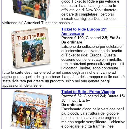
gioco Ticket to Ride è più veloce e
compatta. La sfida si gioca tra le
affollate vie di New York: dovrete
cercare di completare i percorsi
indicati dai Biglietti Destinazione,
visitando più Attrazioni Turistiche possibile.
Ticket to Ride Europa 15°
Anniversario
Prezzo
€ 100
; Giocatori
2-5
; Età
8+
Da ordinare
Edizione da collezione per celebrare il
quindicesimo anniversario dall'uscita
di Ticket to ride: Europa. Questa
edizione contiene scatole in metallo,
treni e stazioni personalizzati per tutti
i giocatori. Inoltre, sono contenute
tutte le carte destinazione edite nel corso degli anni che si vanno ad
aggiungere a quelle del gioco base. La grafica della mappa e delle carte è
stata rivisitata per creare un prodotto unico nel suo genere per gli
appassionati della serie.
Ticket to Ride - Primo Viaggio
Prezzo
€ 32
; Giocatori
2-4
; Durata
15-
30
minuti; Età
6+
Da ordinare
L'acclamato gioco nella versione per i
più piccoli. La struttura del gioco è
molto simile alla versione originale,
ma con regole semplificate. L'obiettivo
è collegare le città tramite linee