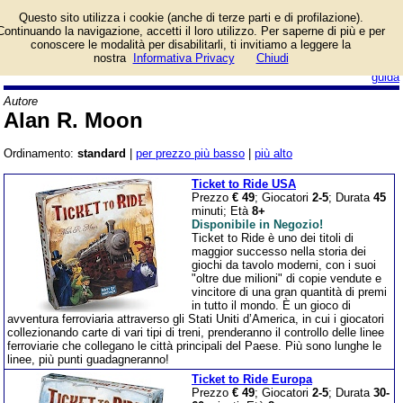
Lista giochi da tavolo
Questo sito utilizza i cookie (anche di terze parti e di profilazione).
dell'autore Alan R. Moon.
Continuando la navigazione, accetti il loro utilizzo. Per saperne di più e per
conoscere le modalità per disabilitarli, ti invitiamo a leggere la
nostra
Informativa Privacy
Chiudi
login/registrati
guida
Autore
Alan R. Moon
Ordinamento:
standard
|
per prezzo più basso
|
più alto
Ticket to Ride USA
Prezzo
€ 49
; Giocatori
2-5
; Durata
45
minuti; Età
8+
Disponibile in Negozio!
Ticket to Ride è uno dei titoli di
maggior successo nella storia dei
giochi da tavolo moderni, con i suoi
"oltre due milioni" di copie vendute e
vincitore di una gran quantità di premi
in tutto il mondo. È un gioco di
avventura ferroviaria attraverso gli Stati Uniti d’America, in cui i giocatori
collezionando carte di vari tipi di treni, prenderanno il controllo delle linee
ferroviarie che collegano le città principali del Paese. Più sono lunghe le
linee, più punti guadagneranno!
Ticket to Ride Europa
Prezzo
€ 49
; Giocatori
2-5
; Durata
30-