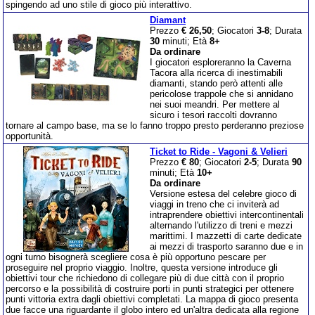
spingendo ad uno stile di gioco più interattivo.
Diamant
Prezzo
€ 26,50
; Giocatori
3-8
; Durata
30
minuti; Età
8+
Da ordinare
I giocatori esploreranno la Caverna
Tacora alla ricerca di inestimabili
diamanti, stando però attenti alle
pericolose trappole che si annidano
nei suoi meandri. Per mettere al
sicuro i tesori raccolti dovranno
tornare al campo base, ma se lo fanno troppo presto perderanno preziose
opportunità.
Ticket to Ride - Vagoni & Velieri
Prezzo
€ 80
; Giocatori
2-5
; Durata
90
minuti; Età
10+
Da ordinare
Versione estesa del celebre gioco di
viaggi in treno che ci inviterà ad
intraprendere obiettivi intercontinentali
alternando l'utilizzo di treni e mezzi
marittimi. I mazzetti di carte dedicate
ai mezzi di trasporto saranno due e in
ogni turno bisognerà scegliere cosa è più opportuno pescare per
proseguire nel proprio viaggio. Inoltre, questa versione introduce gli
obiettivi tour che richiedono di collegare più di due città con il proprio
percorso e la possibilità di costruire porti in punti strategici per ottenere
punti vittoria extra dagli obiettivi completati. La mappa di gioco presenta
due facce una riguardante il globo intero ed un'altra dedicata alla regione