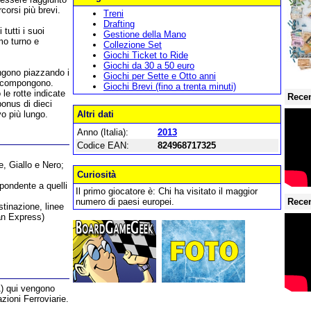
corsi più brevi.
Treni
Drafting
tutti i suoi
Gestione della Mano
mo turno e
Collezione Set
Giochi Ticket to Ride
Giochi da 30 a 50 euro
tengono piazzando i
Giochi per Sette e Otto anni
la compongono.
Giochi Brevi (fino a trenta minuti)
le rotte indicate
Recen
bonus di dieci
vo più lungo.
Altri dati
Anno (Italia):
2013
Codice EAN:
824968717325
e, Giallo e Nero;
Curiosità
spondente a quelli
Il primo giocatore è: Chi ha visitato il maggior
numero di paesi europei.
Recen
stinazione, linee
an Express)
A) qui vengono
azioni Ferroviarie.