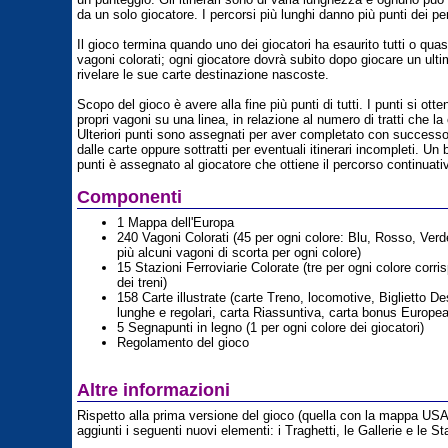
da un solo giocatore. I percorsi più lunghi danno più punti dei per
Il gioco termina quando uno dei giocatori ha esaurito tutti o quasi 
vagoni colorati; ogni giocatore dovrà subito dopo giocare un ulti
rivelare le sue carte destinazione nascoste.
Scopo del gioco è avere alla fine più punti di tutti. I punti si ot
propri vagoni su una linea, in relazione al numero di tratti che 
Ulteriori punti sono assegnati per aver completato con successo 
dalle carte oppure sottratti per eventuali itinerari incompleti. Un 
punti è assegnato al giocatore che ottiene il percorso continuati
Componenti
1 Mappa dell'Europa
240 Vagoni Colorati (45 per ogni colore: Blu, Rosso, Verd
più alcuni vagoni di scorta per ogni colore)
15 Stazioni Ferroviarie Colorate (tre per ogni colore corri
dei treni)
158 Carte illustrate (carte Treno, locomotive, Biglietto De
lunghe e regolari, carta Riassuntiva, carta bonus Europe
5 Segnapunti in legno (1 per ogni colore dei giocatori)
Regolamento del gioco
Altre informazioni
Rispetto alla prima versione del gioco (quella con la mappa US
aggiunti i seguenti nuovi elementi: i Traghetti, le Gallerie e le St