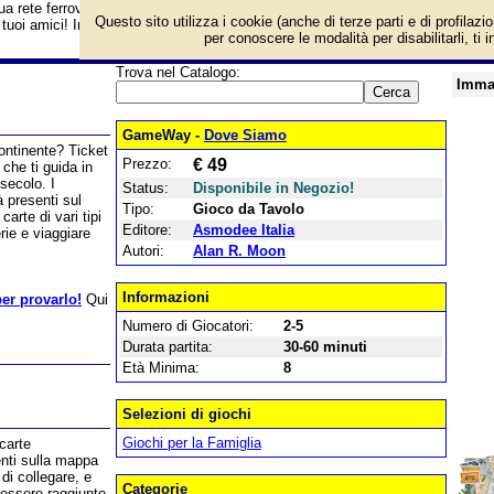
tua rete ferroviaria e collega le città europee! Un gioco semplice da imparare 
Questo sito utilizza i cookie (anche di terze parti e di profilazi
i tuoi amici! Informazioni e prezzo di vendita.
per conoscere le modalità per disabilitarli, ti 
Trova nel Catalogo:
Imma
GameWay -
Dove Siamo
ontinente? Ticket
Prezzo:
€ 49
che ti guida in
secolo. I
Status:
Disponibile in Negozio!
à presenti sul
Tipo:
Gioco da Tavolo
arte di vari tipi
Editore:
Asmodee Italia
erie e viaggiare
Autori:
Alan R. Moon
Informazioni
per provarlo!
Qui
Numero di Giocatori:
2-5
Durata partita:
30-60 minuti
Età Minima:
8
Selezioni di giochi
Giochi per la Famiglia
carte
enti sulla mappa
di collegare, e
Categorie
 essere raggiunto