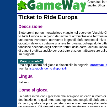
Costruisci la 
subito. Sfida 
Ticket to Ride Europa
Descrizione
Siete pronti per un meraviglioso viaggio nel cuore del Vecchio C
to Ride Europa è un gioco da tavolo di ambientazione ferroviaria 
una nuova avventura, attraverso le grandi città europee di inizio 
giocatori devono costruire una rete ferroviaria, collegando le citt
tabellone secondo degli obiettivi forniti dalle carte, accumulando c
di vagoni e utilizzandole per costruire stazioni, attraversare gall
sui traghetti.
Vuoi provarlo?
Una copia aperta del gioco è disponibile in negozio,
contattaci 
trovi la
lista giochi demo disponibili
.
Lingua
Italiano.
Come si gioca
La partita inizia con i giocatori che scelgono un certo numero di 
destinazione, le quali mostrano ognuna una coppia di città pres
di gioco, quelle che poi i giocatori devono cercare segretamente 
un punteggio. Gli itinerari sono di varia lunghezza e ognuno può