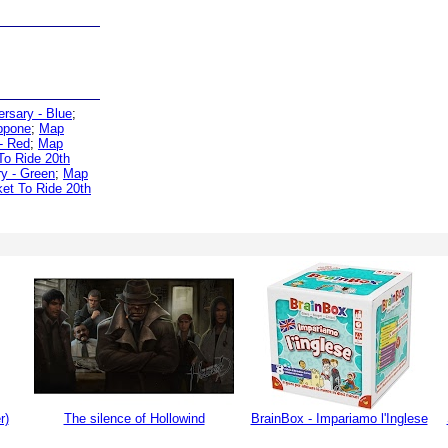
ersary - Blue
;
appone
;
Map
- Red
;
Map
To Ride 20th
ry - Green
;
Map
ket To Ride 20th
r)
The silence of Hollowind
BrainBox - Impariamo l'Inglese