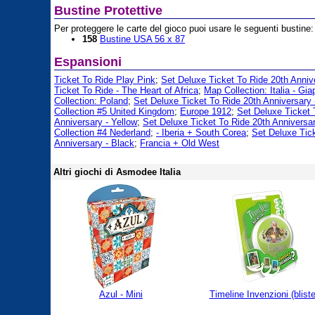
Bustine Protettive
Per proteggere le carte del gioco puoi usare le seguenti bustine:
158
Bustine USA 56 x 87
Espansioni
Ticket To Ride Play Pink
;
Set Deluxe Ticket To Ride 20th Anniv
Ticket To Ride - The Heart of Africa
;
Map Collection: Italia - Gi
Collection: Poland
;
Set Deluxe Ticket To Ride 20th Anniversary 
Collection #5 United Kingdom
;
Europe 1912
;
Set Deluxe Ticket 
Anniversary - Yellow
;
Set Deluxe Ticket To Ride 20th Anniversa
Collection #4 Nederland
;
- Iberia + South Corea
;
Set Deluxe Tic
Anniversary - Black
;
Francia + Old West
Altri giochi di Asmodee Italia
Azul - Mini
Timeline Invenzioni (bliste