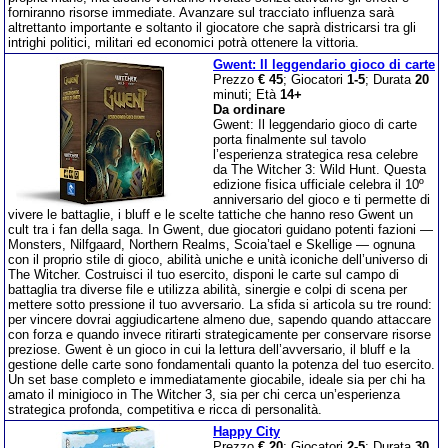
forniranno risorse immediate. Avanzare sul tracciato influenza sarà
altrettanto importante e soltanto il giocatore che saprà districarsi tra gli
intrighi politici, militari ed economici potrà ottenere la vittoria.
Gwent: Il leggendario gioco di carte
Prezzo
€ 45
; Giocatori
1-5
; Durata
20
minuti; Età
14+
Da ordinare
Gwent: Il leggendario gioco di carte
porta finalmente sul tavolo
l’esperienza strategica resa celebre
da The Witcher 3: Wild Hunt. Questa
edizione fisica ufficiale celebra il 10º
anniversario del gioco e ti permette di
vivere le battaglie, i bluff e le scelte tattiche che hanno reso Gwent un
cult tra i fan della saga. In Gwent, due giocatori guidano potenti fazioni —
Monsters, Nilfgaard, Northern Realms, Scoia’tael e Skellige — ognuna
con il proprio stile di gioco, abilità uniche e unità iconiche dell’universo di
The Witcher. Costruisci il tuo esercito, disponi le carte sul campo di
battaglia tra diverse file e utilizza abilità, sinergie e colpi di scena per
mettere sotto pressione il tuo avversario. La sfida si articola su tre round:
per vincere dovrai aggiudicartene almeno due, sapendo quando attaccare
con forza e quando invece ritirarti strategicamente per conservare risorse
preziose. Gwent è un gioco in cui la lettura dell’avversario, il bluff e la
gestione delle carte sono fondamentali quanto la potenza del tuo esercito.
Un set base completo e immediatamente giocabile, ideale sia per chi ha
amato il minigioco in The Witcher 3, sia per chi cerca un’esperienza
strategica profonda, competitiva e ricca di personalità.
Happy City
Prezzo
€ 20
; Giocatori
2-5
; Durata
30