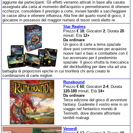
aggiunte dai partecipanti. Gli effetti verranno attivati in base alla casata
assegnata alla carta al momento dell'acquisto e permetteranno di ottenere
ricchezze, consolidare il prestigio a corte, inviare banditi a saccheggiare
le casse altrui e ottenere influenza. Alla fine del quarto round di gioco, il
giocatore in possesso del maggior numero di tesori verrà eletto re.
Star Realms
Prezzo
€ 18
; Giocatori
2
; Durata
20
minuti; Età
12+
Da ordinare
Un gioco di carte a tema spaziale
dove puoi commerciare per acquisire
nuove navi e basi e combattere con il
tuo avversario per il predominio
spaziale. Il gioco sfrutta la meccanica
del deckbuilding per dare vita ad una
battaglia di proporzioni epiche in cui trionferà chi avrà creato le
combinazioni di carte migliori.
Runebound
Prezzo
€ 60
; Giocatori
2-4
; Durata
120-180
minuti; Età
14+
Da ordinare
Terza edizione del gioco di avventure
fantasy. Guiderete il vostro eroe in un
viaggio nel fantastico mondo di
Terrinoth, dove dovrete affrontare
terribili malvagi.
Venerdì