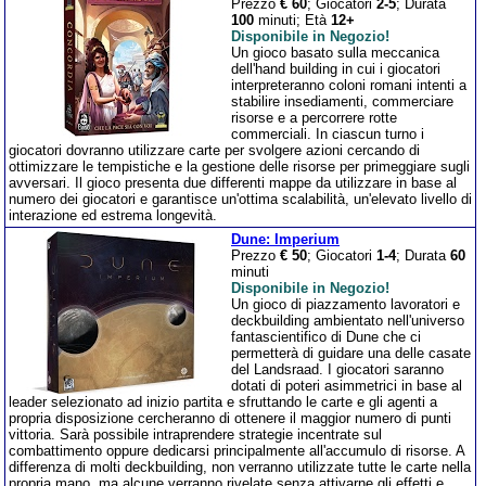
Prezzo
€ 60
; Giocatori
2-5
; Durata
100
minuti; Età
12+
Disponibile in Negozio!
Un gioco basato sulla meccanica
dell'hand building in cui i giocatori
interpreteranno coloni romani intenti a
stabilire insediamenti, commerciare
risorse e a percorrere rotte
commerciali. In ciascun turno i
giocatori dovranno utilizzare carte per svolgere azioni cercando di
ottimizzare le tempistiche e la gestione delle risorse per primeggiare sugli
avversari. Il gioco presenta due differenti mappe da utilizzare in base al
numero dei giocatori e garantisce un'ottima scalabilità, un'elevato livello di
interazione ed estrema longevità.
Dune: Imperium
Prezzo
€ 50
; Giocatori
1-4
; Durata
60
minuti
Disponibile in Negozio!
Un gioco di piazzamento lavoratori e
deckbuilding ambientato nell'universo
fantascientifico di Dune che ci
permetterà di guidare una delle casate
del Landsraad. I giocatori saranno
dotati di poteri asimmetrici in base al
leader selezionato ad inizio partita e sfruttando le carte e gli agenti a
propria disposizione cercheranno di ottenere il maggior numero di punti
vittoria. Sarà possibile intraprendere strategie incentrate sul
combattimento oppure dedicarsi principalmente all'accumulo di risorse. A
differenza di molti deckbuilding, non verranno utilizzate tutte le carte nella
propria mano, ma alcune verranno rivelate senza attivarne gli effetti e