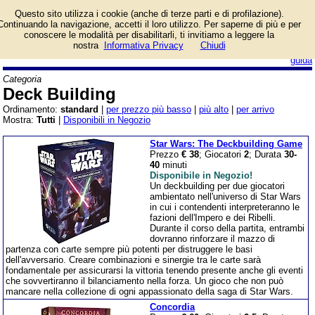
Lista giochi da tavolo
Questo sito utilizza i cookie (anche di terze parti e di profilazione).
categoria Deck Building.
Continuando la navigazione, accetti il loro utilizzo. Per saperne di più e per
conoscere le modalità per disabilitarli, ti invitiamo a leggere la
nostra
Informativa Privacy
Chiudi
login/registrati
guida
Categoria
Deck Building
Ordinamento:
standard
|
per prezzo più basso
|
più alto
|
per arrivo
Mostra:
Tutti
|
Disponibili in Negozio
Star Wars: The Deckbuilding Game
Prezzo
€ 38
; Giocatori
2
; Durata
30-
40
minuti
Disponibile in Negozio!
Un deckbuilding per due giocatori
ambientato nell'universo di Star Wars
in cui i contendenti interpreteranno le
fazioni dell'Impero e dei Ribelli.
Durante il corso della partita, entrambi
dovranno rinforzare il mazzo di
partenza con carte sempre più potenti per distruggere le basi
dell'avversario. Creare combinazioni e sinergie tra le carte sarà
fondamentale per assicurarsi la vittoria tenendo presente anche gli eventi
che sovvertiranno il bilanciamento nella forza. Un gioco che non può
mancare nella collezione di ogni appassionato della saga di Star Wars.
Concordia