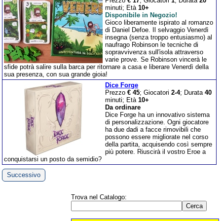
Prezzo
€ 17
; Giocatori
1
; Durata
20
minuti; Età
10+
Disponibile in Negozio!
Gioco liberamente ispirato al romanzo
di Daniel Defoe. Il selvaggio Venerdì
insegna (senza troppo entusiasmo) al
naufrago Robinson le tecniche di
sopravvivenza sull'isola attraverso
varie prove. Se Robinson vincerà le
sfide potrà salire sulla barca per ritornare a casa e liberare Venerdì della
sua presenza, con sua grande gioia!
Dice Forge
Prezzo
€ 45
; Giocatori
2-4
; Durata
40
minuti; Età
10+
Da ordinare
Dice Forge ha un innovativo sistema
di personalizzazione. Ogni giocatore
ha due dadi a facce rimovibili che
possono essere migliorate nel corso
della partita, acquisendo così sempre
più potere. Riuscirà il vostro Eroe a
conquistarsi un posto da semidio?
Successivo
Trova nel Catalogo: