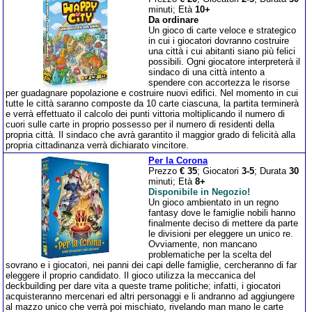
minuti; Età
10+
Da ordinare
Un gioco di carte veloce e strategico
in cui i giocatori dovranno costruire
una città i cui abitanti siano più felici
possibili. Ogni giocatore interpreterà il
sindaco di una città intento a
spendere con accortezza le risorse
per guadagnare popolazione e costruire nuovi edifici. Nel momento in cui
tutte le città saranno composte da 10 carte ciascuna, la partita terminerà
e verrà effettuato il calcolo dei punti vittoria moltiplicando il numero di
cuori sulle carte in proprio possesso per il numero di residenti della
propria città. Il sindaco che avrà garantito il maggior grado di felicità alla
propria cittadinanza verrà dichiarato vincitore.
Per la Corona
Prezzo
€ 35
; Giocatori
3-5
; Durata
30
minuti; Età
8+
Disponibile in Negozio!
Un gioco ambientato in un regno
fantasy dove le famiglie nobili hanno
finalmente deciso di mettere da parte
le divisioni per eleggere un unico re.
Ovviamente, non mancano
problematiche per la scelta del
sovrano e i giocatori, nei panni dei capi delle famiglie, cercheranno di far
eleggere il proprio candidato. Il gioco utilizza la meccanica del
deckbuilding per dare vita a queste trame politiche; infatti, i giocatori
acquisteranno mercenari ed altri personaggi e li andranno ad aggiungere
al mazzo unico che verrà poi mischiato, rivelando man mano le carte