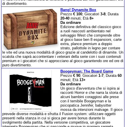
di divertimento.
Bang! Dynamite Box
Prezzo
€ 100
; Giocatori
3-8
; Durata
20-40
minuti; Età
8+
Da ordinare
Edizione definitiva del classico gioco
a ruoli nascosti ambientato nel
selvaggio West che comprende oltre
al gioco base ben 8 espansioni, carte
extra, plance premium a doppio
strato, pallottole in legno per contare
le vite ed una nuova modalità di gioco grazie al candelotto di dinamite. Un
scatola che saprà accontentare i veterani della serie con i suoi contenuti
premium e i giocatori che si approcciano al gioco garantendo ore ed ore di
puro divertimento.
Boogeyman: The Board Game
Prezzo
€ 90
; Giocatori
1-7
; Durata
60
minuti; Età
13+
Da ordinare
Un gioco d'avventura che si ispira ai
racconti Horror e che narra la storia di
alcuni bambini coraggiosi alle prese
con il temibile Boogeyman e la
psicopatica Jennifer, babysitter
mossa da intenzioni malvage. Il gioco
prevede diverse modalità e sfrutta il Fusion system: utilizzare oggetti
presenti nella stanza in cui si gioca per avere bonus durante lo
svolgimento della partita. Nella versione competitiva, un giocatore
interpreta Boogeyman che si nasconde e muove in maniera segreta