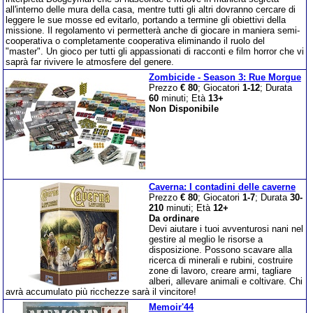
all'interno delle mura della casa, mentre tutti gli altri dovranno cercare di
leggere le sue mosse ed evitarlo, portando a termine gli obiettivi della
missione. Il regolamento vi permetterà anche di giocare in maniera semi-
cooperativa o completamente cooperativa eliminando il ruolo del
"master". Un gioco per tutti gli appassionati di racconti e film horror che vi
saprà far rivivere le atmosfere del genere.
Zombicide - Season 3: Rue Morgue
Prezzo
€ 80
; Giocatori
1-12
; Durata
60
minuti; Età
13+
Non Disponibile
Caverna: I contadini delle caverne
Prezzo
€ 80
; Giocatori
1-7
; Durata
30-
210
minuti; Età
12+
Da ordinare
Devi aiutare i tuoi avventurosi nani nel
gestire al meglio le risorse a
disposizione. Possono scavare alla
ricerca di minerali e rubini, costruire
zone di lavoro, creare armi, tagliare
alberi, allevare animali e coltivare. Chi
avrà accumulato più ricchezze sarà il vincitore!
Memoir'44