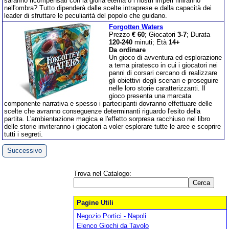
saranno ricompensati con la gloria eterna o i nostri imperi finiranno
nell'ombra? Tutto dipenderà dalle scelte intraprese e dalla capacità dei
leader di sfruttare le peculiarità del popolo che guidano.
Forgotten Waters
Prezzo
€ 60
; Giocatori
3-7
; Durata
120-240
minuti; Età
14+
Da ordinare
Un gioco di avventura ed esplorazione
a tema piratesco in cui i giocatori nei
panni di corsari cercano di realizzare
gli obiettivi degli scenari e proseguire
nelle loro storie caratterizzanti. Il
gioco presenta una marcata
componente narrativa e spesso i partecipanti dovranno effettuare delle
scelte che avranno conseguenze determinanti riguardo l'esito della
partita. L'ambientazione magica e l'effetto sorpresa racchiuso nel libro
delle storie inviteranno i giocatori a voler esplorare tutte le aree e scoprire
tutti i segreti.
Successivo
Trova nel Catalogo:
Pagine Utili
Negozio Portici - Napoli
Elenco Giochi da Tavolo