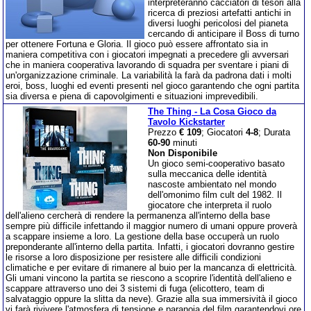
interpreteranno cacciatori di tesori alla
ricerca di preziosi artefatti antichi in
diversi luoghi pericolosi del pianeta
cercando di anticipare il Boss di turno
per ottenere Fortuna e Gloria. Il gioco può essere affrontato sia in
maniera competitiva con i giocatori impegnati a precedere gli avversari
che in maniera cooperativa lavorando di squadra per sventare i piani di
un'organizzazione criminale. La variabilità la farà da padrona dati i molti
eroi, boss, luoghi ed eventi presenti nel gioco garantendo che ogni partita
sia diversa e piena di capovolgimenti e situazioni imprevedibili.
The Thing - La Cosa Gioco da
Tavolo Kickstarter
Prezzo
€ 109
; Giocatori
4-8
; Durata
60-90
minuti
Non Disponibile
Un gioco semi-cooperativo basato
sulla meccanica delle identità
nascoste ambientato nel mondo
dell'omonimo film cult del 1982. Il
giocatore che interpreta il ruolo
dell'alieno cercherà di rendere la permanenza all'interno della base
sempre più difficile infettando il maggior numero di umani oppure proverà
a scappare insieme a loro. La gestione della base occuperà un ruolo
preponderante all'interno della partita. Infatti, i giocatori dovranno gestire
le risorse a loro disposizione per resistere alle difficili condizioni
climatiche e per evitare di rimanere al buio per la mancanza di elettricità.
Gli umani vincono la partita se riescono a scoprire l'identità dell'alieno e
scappare attraverso uno dei 3 sistemi di fuga (elicottero, team di
salvataggio oppure la slitta da neve). Grazie alla sua immersività il gioco
vi farà rivivere l'atmosfera di tensione e paranoia del film garantendovi ore