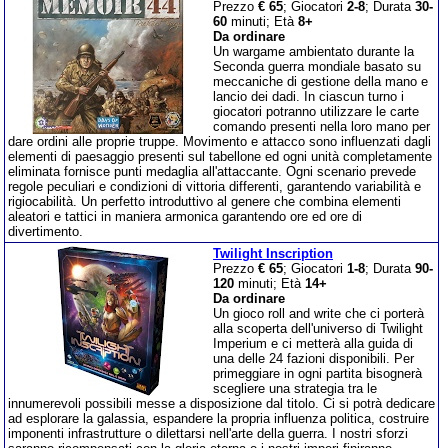
Prezzo
€ 65
; Giocatori
2-8
; Durata
30-
60
minuti; Età
8+
Da ordinare
Un wargame ambientato durante la
Seconda guerra mondiale basato su
meccaniche di gestione della mano e
lancio dei dadi. In ciascun turno i
giocatori potranno utilizzare le carte
comando presenti nella loro mano per
dare ordini alle proprie truppe. Movimento e attacco sono influenzati dagli
elementi di paesaggio presenti sul tabellone ed ogni unità completamente
eliminata fornisce punti medaglia all'attaccante. Ogni scenario prevede
regole peculiari e condizioni di vittoria differenti, garantendo variabilità e
rigiocabilità. Un perfetto introduttivo al genere che combina elementi
aleatori e tattici in maniera armonica garantendo ore ed ore di
divertimento.
Twilight Inscription
Prezzo
€ 65
; Giocatori
1-8
; Durata
90-
120
minuti; Età
14+
Da ordinare
Un gioco roll and write che ci porterà
alla scoperta dell'universo di Twilight
Imperium e ci metterà alla guida di
una delle 24 fazioni disponibili. Per
primeggiare in ogni partita bisognerà
scegliere una strategia tra le
innumerevoli possibili messe a disposizione dal titolo. Ci si potrà dedicare
ad esplorare la galassia, espandere la propria influenza politica, costruire
imponenti infrastrutture o dilettarsi nell'arte della guerra. I nostri sforzi