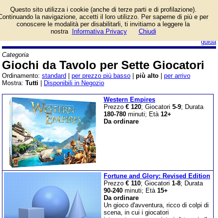
Lista giochi da tavolo
Questo sito utilizza i cookie (anche di terze parti e di profilazione).
categoria Giochi da
Continuando la navigazione, accetti il loro utilizzo. Per saperne di più e per
Tavolo per Sette
conoscere le modalità per disabilitarli, ti invitiamo a leggere la
Giocatori.
nostra
Informativa Privacy
Chiudi
login/registrati
guida
Categoria
Giochi da Tavolo per Sette Giocatori
Ordinamento:
standard
|
per prezzo più basso
|
più alto
|
per arrivo
Mostra:
Tutti
|
Disponibili in Negozio
Western Empires
Prezzo
€ 120
; Giocatori
5-9
; Durata
180-780
minuti; Età
12+
Da ordinare
Fortune and Glory: Revised Edition
Prezzo
€ 110
; Giocatori
1-8
; Durata
90-240
minuti; Età
15+
Da ordinare
Un gioco d'avventura, ricco di colpi di
scena, in cui i giocatori