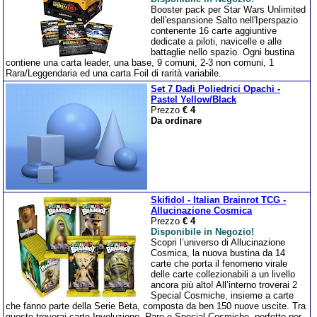
Booster pack per Star Wars Unlimited
dell'espansione Salto nell'Iperspazio
contenente 16 carte aggiuntive
dedicate a piloti, navicelle e alle
battaglie nello spazio. Ogni bustina
contiene una carta leader, una base, 9 comuni, 2-3 non comuni, 1
Rara/Leggendaria ed una carta Foil di rarità variabile.
Set 7 Dadi Poliedrici Opachi -
Pastel Yellow/Black
Prezzo
€ 4
Da ordinare
Skifidol - Italian Brainrot TCG -
Allucinazione Cosmica
Prezzo
€ 4
Disponibile in Negozio!
Scopri l’universo di Allucinazione
Cosmica, la nuova bustina da 14
carte che porta il fenomeno virale
delle carte collezionabili a un livello
ancora più alto! All’interno troverai 2
Special Cosmiche, insieme a carte
che fanno parte della Serie Beta, composta da ben 150 nuove uscite. Tra
queste troverai carte Involuzione, Rare e Special Cosmiche, perfette per