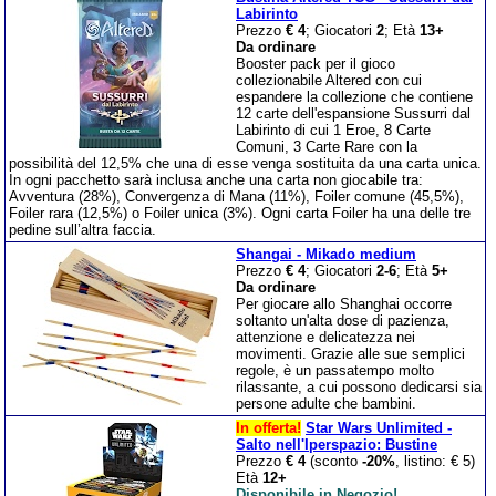
Labirinto
Prezzo
€ 4
; Giocatori
2
; Età
13+
Da ordinare
Booster pack per il gioco
collezionabile Altered con cui
espandere la collezione che contiene
12 carte dell'espansione Sussurri dal
Labirinto di cui 1 Eroe, 8 Carte
Comuni, 3 Carte Rare con la
possibilità del 12,5% che una di esse venga sostituita da una carta unica.
In ogni pacchetto sarà inclusa anche una carta non giocabile tra:
Avventura (28%), Convergenza di Mana (11%), Foiler comune (45,5%),
Foiler rara (12,5%) o Foiler unica (3%). Ogni carta Foiler ha una delle tre
pedine sull’altra faccia.
Shangai - Mikado medium
Prezzo
€ 4
; Giocatori
2-6
; Età
5+
Da ordinare
Per giocare allo Shanghai occorre
soltanto un'alta dose di pazienza,
attenzione e delicatezza nei
movimenti. Grazie alle sue semplici
regole, è un passatempo molto
rilassante, a cui possono dedicarsi sia
persone adulte che bambini.
In offerta!
Star Wars Unlimited -
Salto nell'Iperspazio: Bustine
Prezzo
€ 4
(sconto
-20%
, listino: € 5)
Età
12+
Disponibile in Negozio!