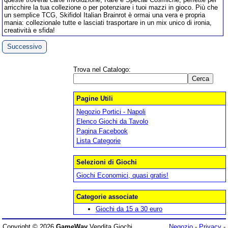
arricchire la tua collezione o per potenziare i tuoi mazzi in gioco. Più che
un semplice TCG, Skifidol Italian Brainrot è ormai una vera e propria
mania: collezionale tutte e lasciati trasportare in un mix unico di ironia,
creatività e sfida!
Successivo
Trova nel Catalogo:
Pagine Utili
Negozio Portici - Napoli
Elenco Giochi da Tavolo
Pagina Facebook
Lista Categorie
Selezioni di Giochi
Giochi Economici, quasi gratis!
Categorie associate
Giochi da 15 a 30 euro
Copyright © 2026
GameWay
Vendita Giochi
Negozio
-
Privacy
-