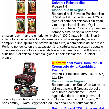
Universo Psichedelico
Prezzo
€ 4
Disponibile in Negozio!
Benvenuti nell’Universo Psichedelico
di SkifidolTM Italian Brainrot TCG, il
gioco di carte collezionabili più trash,
virale e geniale dell’anno. Ogni
bustina contiene 14 carte, ognuna una
bomba visiva tra satira nonsense,
citazioni pop, meme e umorismo “brainrot” 100% made in Italy. Non è
solo collezione: è battaglia! Ma sempre con stile esagerato, regole
semplici e uno spirito che prende in giro tutto, a cominciare da sé stesso.
Perfetto per collezionisti, appassionati di cultura web, giocatori casual e
chiunque abbia voglia di ridere, sfidare e ricordare gli anni 2000 con occhi
allucinati. Colleziona, scambia, gioca. O semplicemente... subisci il
brainrot.
In offerta!
Star Wars Unlimited - Il
Crepuscolo della Repubblica:
Bustine
Prezzo
€ 4
(sconto
-20%
, listino: € 5)
Età
12+
Disponibile in Negozio!
Booster pack per Star Wars Unlimited
dell'espansione Il Crepuscolo della
Repubblica contenente 16 carte
aggiuntive dedicate alla guerra dei
cloni. Ogni bustina contiene una carta leader, una base, 9 comuni, 2-3
non comuni, 1 Rara/Leggendaria ed una carta Foil di rarità variabile.
Bustina Altered TCG - Sussurri dal