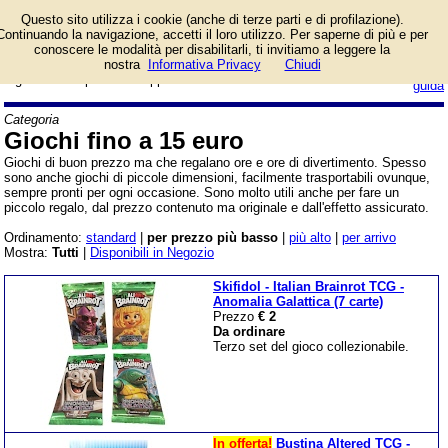
Giochi da tavolo e di
Questo sito utilizza i cookie (anche di terze parti e di profilazione).
carte con un prezzo
Continuando la navigazione, accetti il loro utilizzo. Per saperne di più e per
limitato. Sono di molti
conoscere le modalità per disabilitarli, ti invitiamo a leggere la
tipi diversi e sono ideali per fare
nostra
Informativa Privacy
Chiudi
login/registrati
regali senza spendere troppo.
guida
Categoria
Giochi fino a 15 euro
Giochi di buon prezzo ma che regalano ore e ore di divertimento. Spesso
sono anche giochi di piccole dimensioni, facilmente trasportabili ovunque,
sempre pronti per ogni occasione. Sono molto utili anche per fare un
piccolo regalo, dal prezzo contenuto ma originale e dall'effetto assicurato.
Ordinamento:
standard
|
per prezzo più basso
|
più alto
|
per arrivo
Mostra:
Tutti
|
Disponibili in Negozio
Skifidol - Italian Brainrot TCG -
Anomalia Galattica (7 carte)
Prezzo
€ 2
Da ordinare
Terzo set del gioco collezionabile.
In offerta!
Bustina Altered TCG -