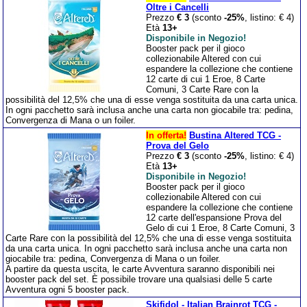
Oltre i Cancelli
Prezzo
€ 3
(sconto
-25%
, listino: € 4)
Età
13+
Disponibile in Negozio!
Booster pack per il gioco
collezionabile Altered con cui
espandere la collezione che contiene
12 carte di cui 1 Eroe, 8 Carte
Comuni, 3 Carte Rare con la
possibilità del 12,5% che una di esse venga sostituita da una carta unica.
In ogni pacchetto sarà inclusa anche una carta non giocabile tra: pedina,
Convergenza di Mana o un foiler.
In offerta!
Bustina Altered TCG -
Prova del Gelo
Prezzo
€ 3
(sconto
-25%
, listino: € 4)
Età
13+
Disponibile in Negozio!
Booster pack per il gioco
collezionabile Altered con cui
espandere la collezione che contiene
12 carte dell'espansione Prova del
Gelo di cui 1 Eroe, 8 Carte Comuni, 3
Carte Rare con la possibilità del 12,5% che una di esse venga sostituita
da una carta unica. In ogni pacchetto sarà inclusa anche una carta non
giocabile tra: pedina, Convergenza di Mana o un foiler.
A partire da questa uscita, le carte Avventura saranno disponibili nei
booster pack del set. È possibile trovare una qualsiasi delle 5 carte
Avventura ogni 5 booster pack.
Skifidol - Italian Brainrot TCG -