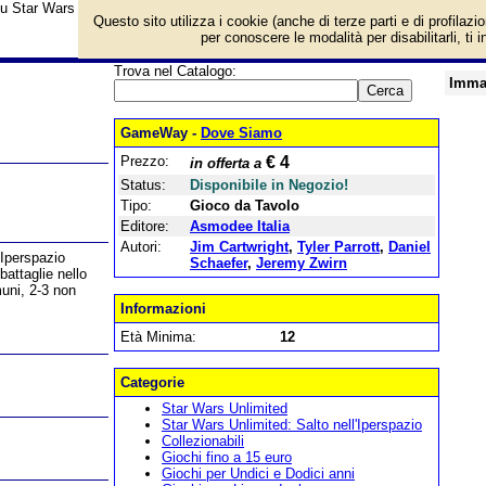
u Star Wars Unlimited - Salto nell'Iperspazio: Bustine e prezzo di vendita. Pr
Questo sito utilizza i cookie (anche di terze parti e di profilazi
per conoscere le modalità per disabilitarli, ti 
Trova nel Catalogo:
Imma
GameWay -
Dove Siamo
Prezzo:
€ 4
in offerta a
Status:
Disponibile in Negozio!
Tipo:
Gioco da Tavolo
Editore:
Asmodee Italia
Autori:
Jim Cartwright
,
Tyler Parrott
,
Daniel
'Iperspazio
Schaefer
,
Jeremy Zwirn
battaglie nello
uni, 2-3 non
Informazioni
Età Minima:
12
Categorie
Star Wars Unlimited
Star Wars Unlimited: Salto nell'Iperspazio
Collezionabili
Giochi fino a 15 euro
Giochi per Undici e Dodici anni