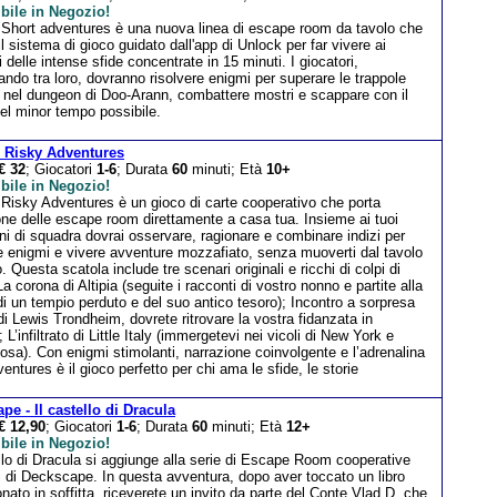
bile in Negozio!
 Short adventures è una nuova linea di escape room da tavolo che
 il sistema di gioco guidato dall'app di Unlock per far vivere ai
i delle intense sfide concentrate in 15 minuti. I giocatori,
ando tra loro, dovranno risolvere enigmi per superare le trappole
i nel dungeon di Doo-Arann, combattere mostri e scappare con il
el minor tempo possibile.
 Risky Adventures
€ 32
; Giocatori
1-6
; Durata
60
minuti; Età
10+
bile in Negozio!
 Risky Adventures è un gioco di carte cooperativo che porta
one delle escape room direttamente a casa tua. Insieme ai tuoi
i di squadra dovrai osservare, ragionare e combinare indizi per
e enigmi e vivere avventure mozzafiato, senza muoverti dal tavolo
. Questa scatola include tre scenari originali e ricchi di colpi di
a corona di Altipia (seguite i racconti di vostro nonno e partite alla
di un tempio perduto e del suo antico tesoro); Incontro a sorpresa
i di Lewis Trondheim, dovrete ritrovare la vostra fidanzata in
’infiltrato di Little Italy (immergetevi nei vicoli di New York e
iosa). Con enigmi stimolanti, narrazione coinvolgente e l’adrenalina
ntures è il gioco perfetto per chi ama le sfide, le storie
pe - Il castello di Dracula
€ 12,90
; Giocatori
1-6
; Durata
60
minuti; Età
12+
bile in Negozio!
llo di Dracula si aggiunge alla serie di Escape Room cooperative
i di Deckscape. In questa avventura, dopo aver toccato un libro
ato in soffitta, riceverete un invito da parte del Conte Vlad D. che