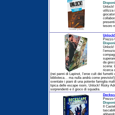
Disponi
Unlock!
utilizza
giocator
collabor
present
tesoro n
Unlock!
Prezzo
Disponi
Unlock!
l’emozi
compagn
superar
da gioco
scena: L
ricerca 
(nei panni di Lapinot, l’eroe cult dei fumett
biblioteca… ma nulla andrà come previsto!); L
sventate i piani di una potente famiglia maf
tipica delle escape room, Unlock! Risky Adve
sorprendenti e il gioco di squadra.
Decksca
Prezzo
Disponi
Il Caste
tascabil
abbandon