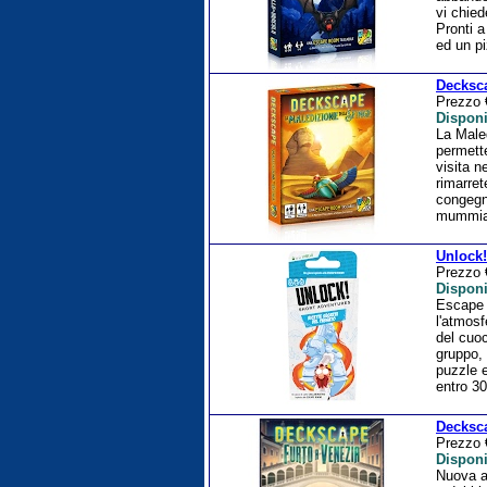
vi chied
Pronti a
ed un pi
Decksca
Prezzo
Disponi
La Maled
permette
visita n
rimarret
congegni
mummia s
Unlock!
Prezzo
Disponi
Escape 
l'atmos
del cuo
gruppo, 
puzzle e
entro 30
Decksca
Prezzo
Disponi
Nuova a