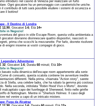
mo introdurci nel casinò di Venezia per realizzare un furto
lare. Ogni giocatore ha un personaggio con caratteristiche uniche.
 il contributo di tutti sarà possibile eludere i sistemi di sicurezza e
are il bottino!
pe - Il Destino di Londra
€ 12,90
; Giocatori
1-6
; Età
14+
bile in Negozio!
vventura del gioco in stile Escape Room, questa volta ambientata a
I giocatori dovranno disinnescare quattro dispositivi, nascosti in
egreti, prima che scocchi la mezzanotte. Per farlo, dovrete risolvere
e di enigmi insieme ai vostri compagni di gioco.
! Legendary Adventures
€ 32
; Giocatori
1-6
; Durata
60
minuti; Età
10+
bile in Negozio!
 basato sulla dinamica dell'escape room appartenente alla serie
 Come di consueto, questa scatola contiene tre avventure inedite
entazioni differenti. Nella prima, chiamata "Action story", sarete
cia di Stella, una celebre ladra, che ha rubato la gemma più costosa
o. Nella seconda, intitolata "Robin Hood Vivo o Morto", dovrete
 il malcapitato capo dei fuorilegge di Sherwwod, finito nelle grinfie
eriffo di Nottingham. Mentre in "Sherlock Holmes: Il caso degli
atore nel venire a capo di un intricato mistero.
pe: Fuga da Alcatraz
€ 12,90
; Giocatori
1-6
; Durata
60
minuti; Età
12+