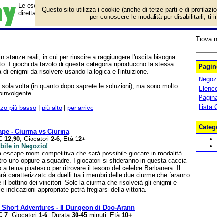
Le escape room con intriganti enigmi da risolvere insieme ai propri ami
Questo sito utilizza i cookie (anche di terze parti e di profilazi
direttamente a casa propria.
per conoscere le modalità per disabilitarli, ti 
Trova n
 stanze reali, in cui per riuscire a raggiungere l'uscita bisogna
to. I giochi da tavolo di questa categoria riproducono la stessa
Pagine
i enigmi da risolvere usando la logica e l'intuizione.
Negozi
sola volta (in quanto dopo saprete le soluzioni), ma sono molto
Elenco
oinvolgente.
Pagin
Lista 
zzo più basso
|
più alto
|
per arrivo
Categ
ape - Ciurma vs Ciurma
€ 12,90
; Giocatori
2-6
; Età
12+
bile in Negozio!
a escape room competitiva che sarà possibile giocare in modalità
ro uno oppure a squadre. I giocatori si sfideranno in questa caccia
o a tema piratesco per ritrovare il tesoro del celebre Barbanera. Il
rà caratterizzato da duelli tra i membri delle due ciurme che faranno
 il bottino dei vincitori. Solo la ciurma che risolverà gli enigmi e
le indicazioni appropriate potrà fregiarsi della vittoria.
 Short Adventures - Il Dungeon di Doo-Arann
€ 7
; Giocatori
1-6
; Durata
30-45
minuti; Età
10+