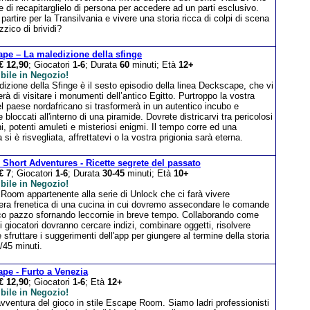
e di recapitarglielo di persona per accedere ad un parti esclusivo.
 partire per la Transilvania e vivere una storia ricca di colpi di scena
zzico di brividi?
pe – La maledizione della sfinge
€ 12,90
; Giocatori
1-6
; Durata
60
minuti; Età
12+
bile in Negozio!
izione della Sfinge è il sesto episodio della linea Deckscape, che vi
rà di visitare i monumenti dell’antico Egitto. Purtroppo la vostra
el paese nordafricano si trasformerà in un autentico incubo e
e bloccati all'interno di una piramide. Dovrete districarvi tra pericolosi
, potenti amuleti e misteriosi enigmi. Il tempo corre ed una
i è risvegliata, affrettatevi o la vostra prigionia sarà eterna.
 Short Adventures - Ricette segrete del passato
€ 7
; Giocatori
1-6
; Durata
30-45
minuti; Età
10+
bile in Negozio!
Room appartenente alla serie di Unlock che ci farà vivere
fera frenetica di una cucina in cui dovremo assecondare le comande
co pazzo sfornando leccornie in breve tempo. Collaborando come
i giocatori dovranno cercare indizi, combinare oggetti, risolvere
 sfruttare i suggerimenti dell'app per giungere al termine della storia
/45 minuti.
pe - Furto a Venezia
€ 12,90
; Giocatori
1-6
; Età
12+
bile in Negozio!
vventura del gioco in stile Escape Room. Siamo ladri professionisti