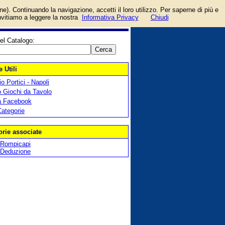
ci,
login/registrati
one). Continuando la navigazione, accetti il loro utilizzo. Per saperne di più e
guida
invitiamo a leggere la nostra
Informativa Privacy
Chiudi
el Catalogo:
 Utili
o Portici - Napoli
 Giochi da Tavolo
a Facebook
Categorie
orie associate
Rompicapi
Deduzione