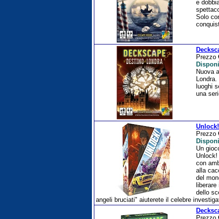
e dobbia
spettaco
Solo con
conquist
Decksca
Prezzo
Disponi
Nuova a
Londra. 
luoghi s
una seri
Unlock
Prezzo
Disponi
Un gioco
Unlock!
con ambi
alla cac
del mond
liberare
dello sc
angeli bruciati" aiuterete il celebre investig
Decksca
Prezzo