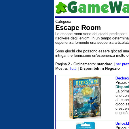
Categoria
Escape Room
Le escape room sono dei giochi predisposti in
risolvere degli enigmi in un tempo determina
esperienza fornendo una sequenza articolata d
Sono giochi che possono essere giocati una 
intriganti e forniscono un'esperienza molto c
Pagina
2
- Ordinamento:
standard
|
per pre
Mostra:
Tutti
|
Disponibili in Negozio
Decksc
Prezzo
Disponi
La prim
uno cont
al tesor
gioco sa
crescere
seguirà 
Unlock!
Prezzo