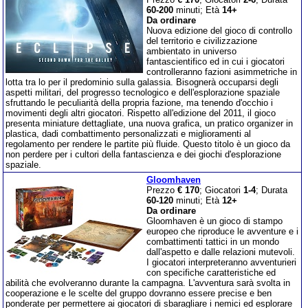
60-200
minuti; Età
14+
Da ordinare
Nuova edizione del gioco di controllo
del territorio e civilizzazione
ambientato in universo
fantascientifico ed in cui i giocatori
controlleranno fazioni asimmetriche in
lotta tra lo per il predominio sulla galassia. Bisognerà occuparsi degli
aspetti militari, del progresso tecnologico e dell'esplorazione spaziale
sfruttando le peculiarità della propria fazione, ma tenendo d'occhio i
movimenti degli altri giocatori. Rispetto all'edizione del 2011, il gioco
presenta miniature dettagliate, una nuova grafica, un pratico organizer in
plastica, dadi combattimento personalizzati e miglioramenti al
regolamento per rendere le partite più fluide. Questo titolo è un gioco da
non perdere per i cultori della fantascienza e dei giochi d'esplorazione
spaziale.
Gloomhaven
Prezzo
€ 170
; Giocatori
1-4
; Durata
60-120
minuti; Età
12+
Da ordinare
Gloomhaven è un gioco di stampo
europeo che riproduce le avventure e i
combattimenti tattici in un mondo
dall'aspetto e dalle relazioni mutevoli.
I giocatori interpreteranno avventurieri
con specifiche caratteristiche ed
abilità che evolveranno durante la campagna. L'avventura sarà svolta in
cooperazione e le scelte del gruppo dovranno essere precise e ben
ponderate per permettere ai giocatori di sbaragliare i nemici ed esplorare