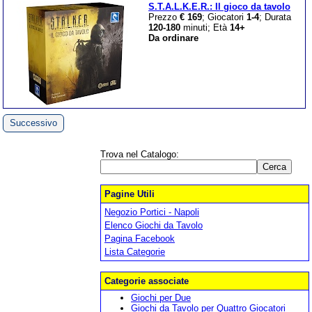
S.T.A.L.K.E.R.: Il gioco da tavolo
Prezzo
€ 169
; Giocatori
1-4
; Durata
120-180
minuti; Età
14+
Da ordinare
Successivo
Trova nel Catalogo:
Pagine Utili
Negozio Portici - Napoli
Elenco Giochi da Tavolo
Pagina Facebook
Lista Categorie
Categorie associate
Giochi per Due
Giochi da Tavolo per Quattro Giocatori