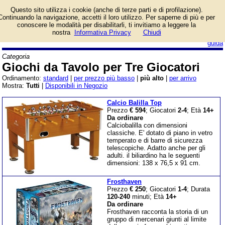
Lista giochi da tavolo
Questo sito utilizza i cookie (anche di terze parti e di profilazione).
categoria Giochi da
Continuando la navigazione, accetti il loro utilizzo. Per saperne di più e per
Tavolo per Tre Giocatori.
conoscere le modalità per disabilitarli, ti invitiamo a leggere la
nostra
Informativa Privacy
Chiudi
login/registrati
guida
Categoria
Giochi da Tavolo per Tre Giocatori
Ordinamento:
standard
|
per prezzo più basso
|
più alto
|
per arrivo
Mostra:
Tutti
|
Disponibili in Negozio
Calcio Balilla Top
Prezzo
€ 594
; Giocatori
2-4
; Età
14+
Da ordinare
Calciobalilla con dimensioni
classiche. E' dotato di piano in vetro
temperato e di barre di sicurezza
telescopiche. Adatto anche per gli
adulti. il biliardino ha le seguenti
dimensioni: 138 x 76,5 x 91 cm.
Frosthaven
Prezzo
€ 250
; Giocatori
1-4
; Durata
120-240
minuti; Età
14+
Da ordinare
Frosthaven racconta la storia di un
gruppo di mercenari giunti al limite