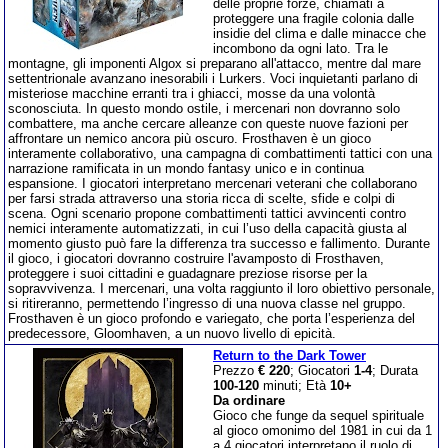
delle proprie forze, chiamati a
proteggere una fragile colonia dalle
insidie del clima e dalle minacce che
incombono da ogni lato. Tra le
montagne, gli imponenti Algox si preparano all'attacco, mentre dal mare
settentrionale avanzano inesorabili i Lurkers. Voci inquietanti parlano di
misteriose macchine erranti tra i ghiacci, mosse da una volontà
sconosciuta. In questo mondo ostile, i mercenari non dovranno solo
combattere, ma anche cercare alleanze con queste nuove fazioni per
affrontare un nemico ancora più oscuro. Frosthaven è un gioco
interamente collaborativo, una campagna di combattimenti tattici con una
narrazione ramificata in un mondo fantasy unico e in continua
espansione. I giocatori interpretano mercenari veterani che collaborano
per farsi strada attraverso una storia ricca di scelte, sfide e colpi di
scena. Ogni scenario propone combattimenti tattici avvincenti contro
nemici interamente automatizzati, in cui l’uso della capacità giusta al
momento giusto può fare la differenza tra successo e fallimento. Durante
il gioco, i giocatori dovranno costruire l'avamposto di Frosthaven,
proteggere i suoi cittadini e guadagnare preziose risorse per la
sopravvivenza. I mercenari, una volta raggiunto il loro obiettivo personale,
si ritireranno, permettendo l’ingresso di una nuova classe nel gruppo.
Frosthaven è un gioco profondo e variegato, che porta l’esperienza del
predecessore, Gloomhaven, a un nuovo livello di epicità.
Return to the Dark Tower
Prezzo
€ 220
; Giocatori
1-4
; Durata
100-120
minuti; Età
10+
Da ordinare
Gioco che funge da sequel spirituale
al gioco omonimo del 1981 in cui da 1
a 4 giocatori interpretano il ruolo di