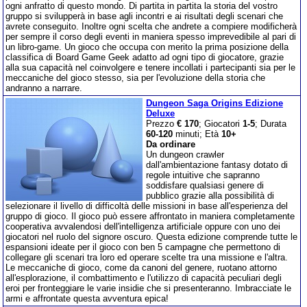
ogni anfratto di questo mondo. Di partita in partita la storia del vostro
gruppo si svilupperà in base agli incontri e ai risultati degli scenari che
avrete conseguito. Inoltre ogni scelta che andrete a compiere modificherà
per sempre il corso degli eventi in maniera spesso imprevedibile al pari di
un libro-game. Un gioco che occupa con merito la prima posizione della
classifica di Board Game Geek adatto ad ogni tipo di giocatore, grazie
alla sua capacità nel coinvolgere e tenere incollati i partecipanti sia per le
meccaniche del gioco stesso, sia per l'evoluzione della storia che
andranno a narrare.
Dungeon Saga Origins Edizione
Deluxe
Prezzo
€ 170
; Giocatori
1-5
; Durata
60-120
minuti; Età
10+
Da ordinare
Un dungeon crawler
dall'ambientazione fantasy dotato di
regole intuitive che sapranno
soddisfare qualsiasi genere di
pubblico grazie alla possibilità di
selezionare il livello di difficoltà delle missioni in base all'esperienza del
gruppo di gioco. Il gioco può essere affrontato in maniera completamente
cooperativa avvalendosi dell'intelligenza artificiale oppure con uno dei
giocatori nel ruolo del signore oscuro. Questa edizione comprende tutte le
espansioni ideate per il gioco con ben 5 campagne che permettono di
collegare gli scenari tra loro ed operare scelte tra una missione e l'altra.
Le meccaniche di gioco, come da canoni del genere, ruotano attorno
all'esplorazione, il combattimento e l'utilizzo di capacità peculiari degli
eroi per fronteggiare le varie insidie che si presenteranno. Imbracciate le
armi e affrontate questa avventura epica!