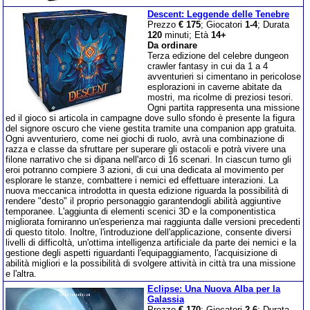
Descent: Leggende delle Tenebre
Prezzo
€ 175
; Giocatori
1-4
; Durata
120
minuti; Età
14+
Da ordinare
Terza edizione del celebre dungeon
crawler fantasy in cui da 1 a 4
avventurieri si cimentano in pericolose
esplorazioni in caverne abitate da
mostri, ma ricolme di preziosi tesori.
Ogni partita rappresenta una missione
ed il gioco si articola in campagne dove sullo sfondo è presente la figura
del signore oscuro che viene gestita tramite una companion app gratuita.
Ogni avventuriero, come nei giochi di ruolo, avrà una combinazione di
razza e classe da sfruttare per superare gli ostacoli e potrà vivere una
filone narrativo che si dipana nell'arco di 16 scenari. In ciascun turno gli
eroi potranno compiere 3 azioni, di cui una dedicata al movimento per
esplorare le stanze, combattere i nemici ed effettuare interazioni. La
nuova meccanica introdotta in questa edizione riguarda la possibilità di
rendere "desto" il proprio personaggio garantendogli abilità aggiuntive
temporanee. L'aggiunta di elementi scenici 3D e la componentistica
migliorata forniranno un'esperienza mai raggiunta dalle versioni precedenti
di questo titolo. Inoltre, l'introduzione dell'applicazione, consente diversi
livelli di difficoltà, un'ottima intelligenza artificiale da parte dei nemici e la
gestione degli aspetti riguardanti l'equipaggiamento, l'acquisizione di
abilità migliori e la possibilità di svolgere attività in città tra una missione
e l'altra.
Eclipse: Una Nuova Alba per la
Galassia
Prezzo
€ 170
; Giocatori
2-6
; Durata