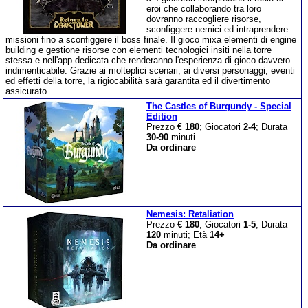
eroi che collaborando tra loro
dovranno raccogliere risorse,
sconfiggere nemici ed intraprendere
missioni fino a sconfiggere il boss finale. Il gioco mixa elementi di engine
building e gestione risorse con elementi tecnologici insiti nella torre
stessa e nell'app dedicata che renderanno l'esperienza di gioco davvero
indimenticabile. Grazie ai molteplici scenari, ai diversi personaggi, eventi
ed effetti della torre, la rigiocabilità sarà garantita ed il divertimento
assicurato.
The Castles of Burgundy - Special
Edition
Prezzo
€ 180
; Giocatori
2-4
; Durata
30-90
minuti
Da ordinare
Nemesis: Retaliation
Prezzo
€ 180
; Giocatori
1-5
; Durata
120
minuti; Età
14+
Da ordinare