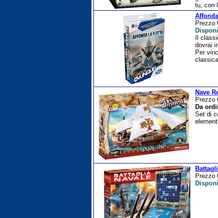
tu, con 
Affonda
Prezzo
Disponi
Il class
dovrai i
Per vinc
classica
Nave R
Prezzo
Da ordi
Set di 
elementi
Battagl
Prezzo
Disponi