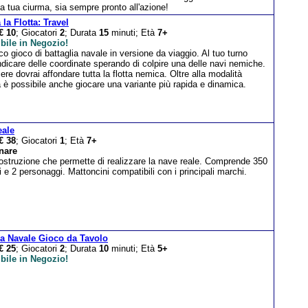
la tua ciurma, sia sempre pronto all'azione!
 la Flotta: Travel
€ 10
; Giocatori
2
; Durata
15
minuti; Età
7+
bile in Negozio!
ico gioco di battaglia navale in versione da viaggio. Al tuo turno
ndicare delle coordinate sperando di colpire una delle navi nemiche.
ere dovrai affondare tutta la flotta nemica. Oltre alla modalità
 è possibile anche giocare una variante più rapida e dinamica.
eale
€ 38
; Giocatori
1
; Età
7+
nare
costruzione che permette di realizzare la nave reale. Comprende 350
 e 2 personaggi. Mattoncini compatibili con i principali marchi.
ia Navale Gioco da Tavolo
€ 25
; Giocatori
2
; Durata
10
minuti; Età
5+
bile in Negozio!