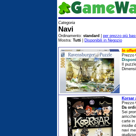
Categoria
Navi
Ordinamento:
standard
|
per prezzo più bas
Mostra:
Tutti
|
Disponibili in Negozio
In offer
Prezzo
Disponi
Il puzzl
Dimensio
Korsar 
Prezzo
Da ordi
Sei pron
arricche
carte in
insidie 
navi mer
giudizio