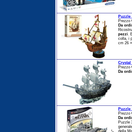
Puzzle 
Prezzo
Da ordi
Ricostru
pezzi
. 
colla, i
cm 26 ×
Crystal
Prezzo
Da ordi
Puzzle 
Prezzo
Da ordi
Puzzle 
generale
della M