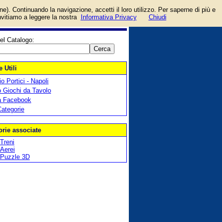
login/registrati
one). Continuando la navigazione, accetti il loro utilizzo. Per saperne di più e
guida
invitiamo a leggere la nostra
Informativa Privacy
Chiudi
el Catalogo:
 Utili
o Portici - Napoli
 Giochi da Tavolo
a Facebook
Categorie
orie associate
Treni
Aerei
Puzzle 3D