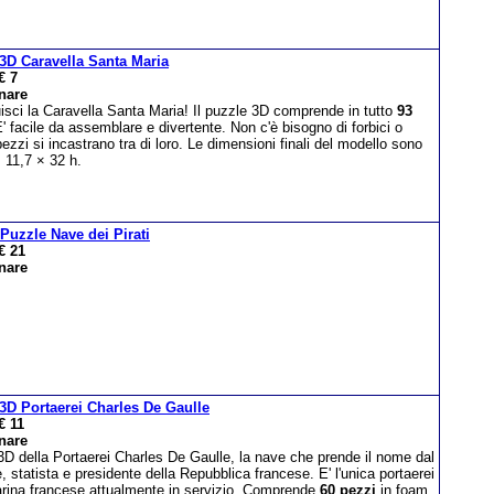
3D Caravella Santa Maria
€ 7
nare
isci la Caravella Santa Maria! Il puzzle 3D comprende in tutto
93
E' facile da assemblare e divertente. Non c'è bisogno di forbici o
 pezzi si incastrano tra di loro. Le dimensioni finali del modello sono
 11,7 × 32 h.
 Puzzle Nave dei Pirati
€ 21
nare
3D Portaerei Charles De Gaulle
€ 11
nare
3D della Portaerei Charles De Gaulle, la nave che prende il nome dal
, statista e presidente della Repubblica francese. E' l'unica portaerei
arina francese attualmente in servizio. Comprende
60 pezzi
in foam.