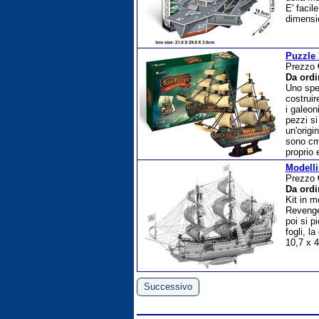
E' facil
dimensi
Puzzle 
Prezzo
Da ordi
Uno spe
costruir
i galeon
pezzi si
un'origi
sono cm 
proprio 
Modell
Prezzo
Da ordi
Kit in m
Revenge.
poi si p
fogli, l
10,7 x 
Successivo