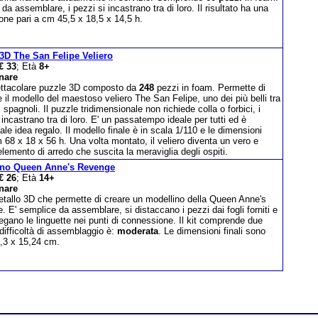
e da assemblare, i pezzi si incastrano tra di loro. Il risultato ha una
one pari a cm 45,5 x 18,5 x 14,5 h.
3D The San Felipe Veliero
€ 33
; Età
8+
nare
ttacolare puzzle 3D composto da
248
pezzi in foam. Permette di
e il modello del maestoso veliero The San Felipe, uno dei più belli tra
i spagnoli. Il puzzle tridimensionale non richiede colla o forbici, i
 incastrano tra di loro. E' un passatempo ideale per tutti ed è
nale idea regalo. Il modello finale è in scala 1/110 e le dimensioni
68 x 18 x 56 h. Una volta montato, il veliero diventa un vero e
elemento di arredo che suscita la meraviglia degli ospiti.
ino Queen Anne's Revenge
€ 26
; Età
14+
nare
etallo 3D che permette di creare un modellino della Queen Anne's
 E' semplice da assemblare, si distaccano i pezzi dai fogli forniti e
iegano le linguette nei punti di connessione. Il kit comprende due
a difficoltà di assemblaggio è:
moderata
. Le dimensioni finali sono
4,3 x 15,24 cm.