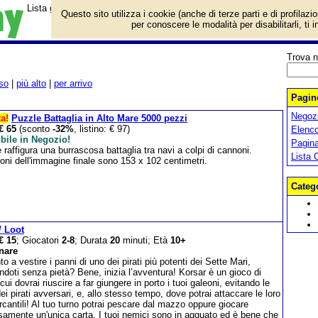
Lista giochi da tavolo categoria Navi.
Questo sito utilizza i cookie (anche di terze parti e di profilazi
per conoscere le modalità per disabilitarli, ti 
Trova n
so
|
più alto
|
per arrivo
Pagine
Negozi
ta!
Puzzle Battaglia in Alto Mare 5000 pezzi
€ 65
(sconto
-32%
, listino: € 97)
Elenco
bile in Negozio!
Pagin
e raffigura una burrascosa battaglia tra navi a colpi di cannoni.
Lista 
ni dell'immagine finale sono 153 x 102 centimetri.
Categ
/ Loot
€ 15
; Giocatori
2-8
; Durata
20
minuti; Età
10+
nare
to a vestire i panni di uno dei pirati più potenti dei Sette Mari,
ndoti senza pietà? Bene, inizia l’avventura! Korsar è un gioco di
 cui dovrai riuscire a far giungere in porto i tuoi galeoni, evitando le
dei pirati avversari, e, allo stesso tempo, dove potrai attaccare le loro
cantili! Al tuo turno potrai pescare dal mazzo oppure giocare
samente un'unica carta. I tuoi nemici sono in agguato ed è bene che