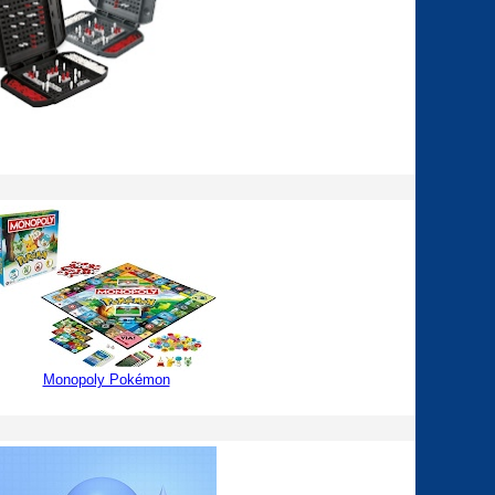
Monopoly Pokémon