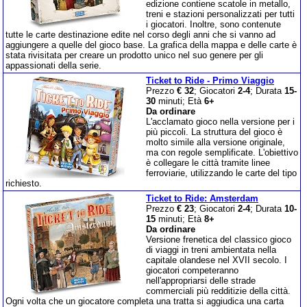
edizione contiene scatole in metallo,
treni e stazioni personalizzati per tutti
i giocatori. Inoltre, sono contenute
tutte le carte destinazione edite nel corso degli anni che si vanno ad
aggiungere a quelle del gioco base. La grafica della mappa e delle carte è
stata rivisitata per creare un prodotto unico nel suo genere per gli
appassionati della serie.
Ticket to Ride - Primo Viaggio
Prezzo
€ 32
; Giocatori
2-4
; Durata
15-
30
minuti; Età
6+
Da ordinare
L'acclamato gioco nella versione per i
più piccoli. La struttura del gioco è
molto simile alla versione originale,
ma con regole semplificate. L'obiettivo
è collegare le città tramite linee
ferroviarie, utilizzando le carte del tipo
richiesto.
Ticket to Ride: Amsterdam
Prezzo
€ 23
; Giocatori
2-4
; Durata
10-
15
minuti; Età
8+
Da ordinare
Versione frenetica del classico gioco
di viaggi in treni ambientata nella
capitale olandese nel XVII secolo. I
giocatori competeranno
nell'appropriarsi delle strade
commerciali più redditizie della città.
Ogni volta che un giocatore completa una tratta si aggiudica una carta