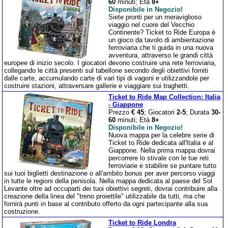
60
minuti; Età
8+
Disponibile in Negozio!
Siete pronti per un meraviglioso
viaggio nel cuore del Vecchio
Continente? Ticket to Ride Europa è
un gioco da tavolo di ambientazione
ferroviaria che ti guida in una nuova
avventura, attraverso le grandi città
europee di inizio secolo. I giocatori devono costruire una rete ferroviaria,
collegando le città presenti sul tabellone secondo degli obiettivi forniti
dalle carte, accumulando carte di vari tipi di vagoni e utilizzandole per
costruire stazioni, attraversare gallerie e viaggiare sui traghetti.
Ticket to Ride Map Collection: Italia
- Giappone
Prezzo
€ 45
; Giocatori
2-5
; Durata
30-
60
minuti; Età
8+
Disponibile in Negozio!
Nuova mappa per la celebre serie di
Ticket to Ride dedicata all'Italia e al
Giappone. Nella prima mappa dovrai
percorrere lo stivale con le tue reti
ferroviarie e stabilire se puntare tutto
sui tuoi biglietti destinazione o all'ambito bonus per aver percorso viaggi
in tutte le regioni della penisola. Nella mappa dedicata al paese del Sol
Levante oltre ad occuparti dei tuoi obiettivi segreti, dovrai contribuire alla
creazione della linea del "treno proiettile" utilizzabile da tutti, ma che
fornirà punti in base al contributo offerto da ogni partecipante alla sua
costruzione.
Ticket to Ride Londra