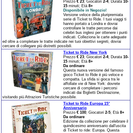
Prezzo
€ 23
; Giocatori
2-4
; Durata
10-
15
minuti; Età
8+
Disponibile in Negozio!
Versione veloce della pluripremiata
serie di Ticket to Ride. I tuoi viaggi ti
hanno portato a Londra e dovrai
controllare le tratte percorse dai
celebri bus inglesi per ottenere i punti
indicati. Colleziona le carte adeguate
ed oltre a completare le tratte indicate nei tuoi obiettivi segreti, dovrai
cercare di collegare più distretti possibili.
Ticket to Ride New York
Prezzo
€ 23
; Giocatori
2-4
; Durata
10-
15
minuti; Età
8+
Da ordinare
Questa nuova versione del famoso
gioco Ticket to Ride è più veloce e
compatta. La sfida si gioca tra le
affollate vie di New York: dovrete
cercare di completare i percorsi
indicati dai Biglietti Destinazione,
visitando più Attrazioni Turistiche possibile.
Ticket to Ride Europa 15°
Anniversario
Prezzo
€ 100
; Giocatori
2-5
; Età
8+
Da ordinare
Edizione da collezione per celebrare il
quindicesimo anniversario dall'uscita
di Ticket to ride: Europa. Questa