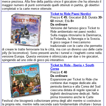
merce preziosa. Alla fine della partita vince il giocatore che ha ottenuto il
maggior numero di punti sommando quelli ottenuti in partita, gli obiettivi
completati e la carte merce ottenute.
Ticket to Ride Paesi Nordici
Prezzo
€ 45
; Giocatori
2-3
; Durata
30-
60
minuti; Età
8+
Da ordinare
Versione del famoso gioco Ticket to
Ride ambientato nei paesi nordici.
Sulla mappa ritroviamo la Danimarca,
la Finlandia, la Norvegia e la Svezia.
Il gioco segue il meccanismo
tradizionale con le carte che permetto
di creare le tratte ferroviarie tra le città, ma con un diverso uso delle carte
jolly (le locomotive). Sono presenti anche i tunnel e i traghetti come nella
versione Europa. Questa versione è ottimizzata per due o tre giocatori,
spingendo ad uno stile di gioco più interattivo.
Ticket to Ride - Iberia + South
Corea
Prezzo
€ 40
Da ordinare
Espansione per Ticket to Ride che
contiene due mappe dedicate alla
penisola iberica e alla Corea del Sud
ciascuna dotata di regole speciali e
biglietti destinazione dedicati. Nella
prima troveremo anche le Carte
Festival che bisognerà collezionare prima degli altri mentre si costruisce
la propria rete, mentre nella seconda sarà fondamentale sfruttare i bonus