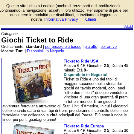
Lista giochi da tavolo
Questo sito utilizza i cookie (anche di terze parti e di profilazione).
categoria Giochi Ticket
Continuando la navigazione, accetti il loro utilizzo. Per saperne di più e per
to Ride.
conoscere le modalità per disabilitarli, ti invitiamo a leggere la
nostra
Informativa Privacy
Chiudi
login/registrati
guida
Categoria
Giochi Ticket to Ride
Ordinamento:
standard
|
per prezzo più basso
|
più alto
|
per arrivo
Mostra:
Tutti
|
Disponibili in Negozio
Ticket to Ride USA
Prezzo
€ 49
; Giocatori
2-5
; Durata
45
minuti; Età
8+
Disponibile in Negozio!
Ticket to Ride è uno dei titoli di
maggior successo nella storia dei
giochi da tavolo moderni, con i suoi
"oltre due milioni" di copie vendute e
vincitore di una gran quantità di premi
in tutto il mondo. È un gioco di
avventura ferroviaria attraverso gli Stati Uniti d’America, in cui i giocatori
collezionando carte di vari tipi di treni, prenderanno il controllo delle linee
ferroviarie che collegano le città principali del Paese. Più sono lunghe le
linee, più punti guadagneranno!
Ticket to Ride Europa
Prezzo
€ 49
; Giocatori
2-5
; Durata
30-